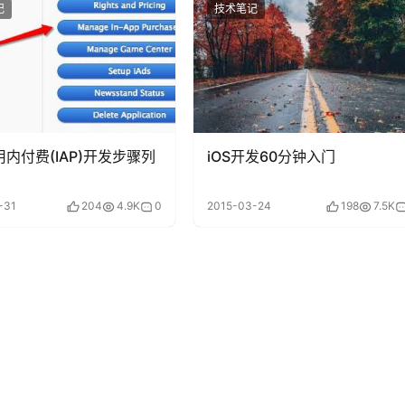
记
技术笔记
用内付费(IAP)开发步骤列
iOS开发60分钟入门
-31
204
4.9K
0
2015-03-24
198
7.5K