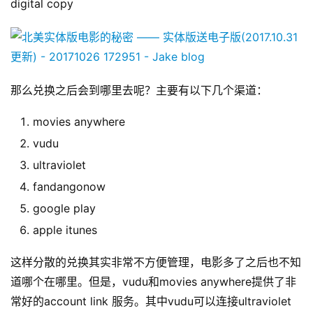
digital copy
念
推
登录
注册
荐
&
那么兑换之后会到哪里去呢？主要有以下几个渠道：
工
具
movies anywhere
vudu
关
ultraviolet
于
&
fandangonow
留
google play
言
apple itunes
这样分散的兑换其实非常不方便管理，电影多了之后也不知
道哪个在哪里。但是，vudu和movies anywhere提供了非
常好的account link 服务。其中vudu可以连接ultraviolet