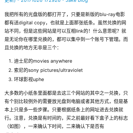
我把所有的光盘版的都打开了，只要是新版的blu-ray电影
都有送digital copy，也就是上面那张纸条。虽然兑换的网
站不同，但是这些网站是可以互相link的！什么意思呢？就
是无论你在哪里兑换的，都可以集中到一个账号下管理。而
原
且兑换的地方无非是三个：
创
专
迪士尼的movies anywhere
栏
索尼的sony pictures/ultraviolet
环球影视uphe
行
业
大多数的小纸条里面都是去这三个网站的其中之一兑换，只
动
有个别比较例外的需要放光盘到电脑或者其他方式，但是基
态
本上只是多一些步骤。只要根据纸条上的网址进去兑换就
行。注意，兑换是有时间的，买之前最好看下盒子上的标志
碎
（如图），一来确认下时间，二来确认下是否有
碎