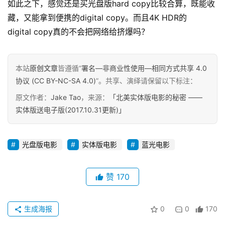
如此之下，感觉还是买光盘版hard copy比较合算，既能收
藏，又能拿到便携的digital copy。而且4K HDR的
digital copy真的不会把网络给挤爆吗？
本站
原创文章
皆遵循“
署名—非商业性使用—相同方式共享 4.0
协议 (CC BY-NC-SA 4.0)
”。共享、演绎请保留以下标注：
原文作者：
Jake Tao
，来源：
「北美实体版电影的秘密 ——
实体版送电子版(2017.10.31更新)」
光盘版电影
实体版电影
蓝光电影
赞
170
生成海报
0
0
170