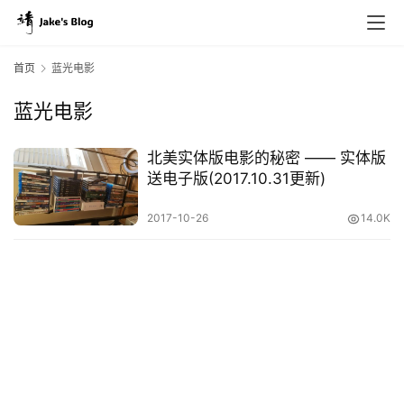
首页
蓝光电影
蓝光电影
原
创
北美实体版电影的秘密 —— 实体版
专
送电子版(2017.10.31更新)
栏
2017-10-26
14.0K
行
业
动
态
碎
碎