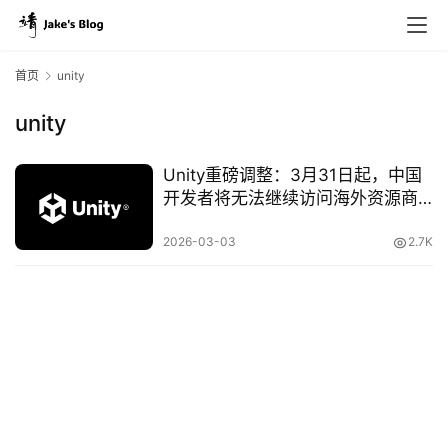
首页
unity
unity
原
创
Unity重磅调整：3月31日起，中国
专
开发者将无法继续访问海外资源商
栏
店
2026-03-03
2.7K
行
业
动
态
碎
碎