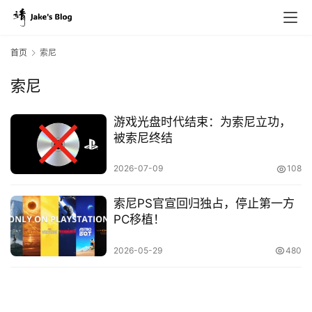
首页
索尼
索尼
原
创
游戏光盘时代结束：为索尼立功，
专
被索尼终结
栏
2026-07-09
108
行
索尼PS官宣回归独占，停止第一方
业
PC移植！
动
态
2026-05-29
480
碎
碎