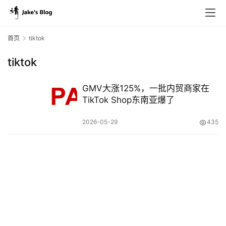
首页
tiktok
tiktok
原
创
GMV大涨125%，一批内贸商家在
专
TikTok Shop东南亚爆了
栏
2026-05-29
435
行
业
动
态
碎
碎