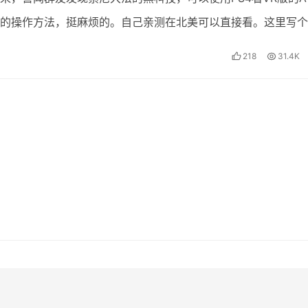
的操作方法，挺麻烦的。自己亲测在北美可以直接看。这里写个
 前期准备工作： 一个日服的账号（别告诉我你不会…
218
31.4K