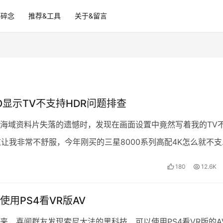
碎碎念
推荐&工具
关于&留言
RO显示TV不支持HDR问题排查
海域资料片失落的遗憾时，发现在画面设置中竟然写着我的TV
这让我非常不舒服，今年刚买的三星8000系列高配4K怎么就不支
研究下。发现里面有很多奥秘，与其说奥秘不如说这…
180
12.6K
使用PS4看VR版AV
来，喜闻群友发现索尼大法的黑科技，可以使用PS4看VR版的A