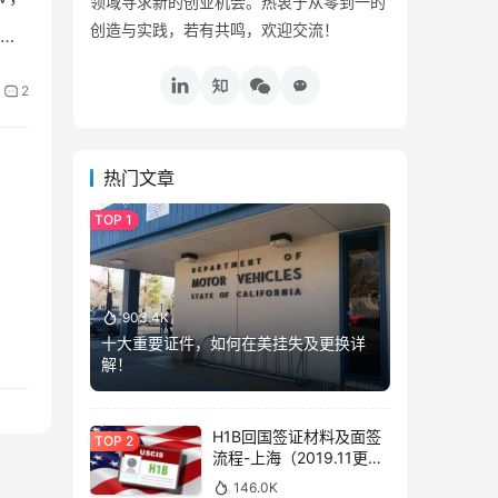
领域寻求新的创业机会。热衷于从零到一的
创造与实践，若有共鸣，欢迎交流！
简
2
热门文章
903.4K
十大重要证件，如何在美挂失及更换详
解！
H1B回国签证材料及面签
流程-上海（2019.11更
新）
146.0K