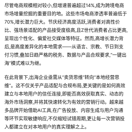
尽管电商规模相对较小,但增速普遍超过14%,成为跨境电商
市场增量挖掘的重要目的地。这些市场电商渗透率普遍低于
70%,增长潜力巨大。节庆经济高度活跃,消费者对高性价
比、强场景适配的产品接受度极高,且Z世代消费者占比更高,
呈现出个性化、偏爱社交媒体等特征。然而,高增长潜力背
后,是高度差异化的本地需求——从语言、宗教、节日到支
付习惯,叠加日趋严格的税务、数据与产品合规要求,“一键出
海”模式难以为继。
在此背景下,出海企业亟需从“卖货思维”转向“本地经营思
维”。这不仅关乎产品适配与合规布局,更关键的是如何高效
建立与本地用户的信任连接,即能否高效获取真实、动态的
海外市场洞察,并将其快速转化为有效的营销行动。越来越
多品牌开始借助AI工具,在广告投放、内容生成与用户沟通
等环节实现敏捷响应,不仅缩短试错周期,更让每一次营销投
入都建立在对本地用户的真实理解之上。