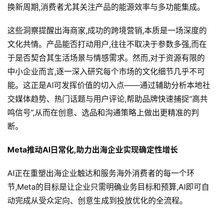
换新周期,消费者尤其关注产品的能源效率与多功能集成。
这些洞察提醒出海商家,成功的跨境营销,本质是一场深度的
原
文化共情。产品能否打动用户,往往不取决于参数多强,而在
创
于是否契合其生活场景与情感需求。然而,对于资源有限的
专
栏
中小企业而言,逐一深入研究每个市场的文化细节几乎不可
能。这正是AI可发挥价值的切入点——通过辅助分析本地社
行
交媒体趋势、热门话题与用户评论,帮助品牌快速捕捉“高共
业
鸣信号”,从而在创意、选品和沟通策略上做出更精准的判
动
断。
态
Meta推动AI日常化,助力出海企业实现确定性增长
碎
碎
AI正在重塑出海企业触达和服务海外消费者的每一个环
念
节,Meta的目标是让企业只需明确业务目标和预算,AI即可自
动完成从受众定向、创意生成到投放优化的全流程。
推
登录
注册