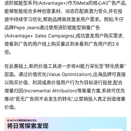
荐
进阶赋能型系列(Advantage+)作为Meta的核心AI广告产品,
&
能够智能组合多种创意素材、动态匹配高潜力受众,并在投
工
放中持续学习优化,帮助品牌高效激发用户需求。例如,牛仔
具
品牌Pepe Jeans通过使用进阶赋能型销量广告
(Advantage+ Sales Campaigns),成功激发用户购买需求,
关
使看到广告的用户线上购买量达到未看到广告用户的2.6
于
倍。
&
留
在此基础上,新的价值工具进一步将AI能力深化至“转化质量”
言
层面。通过价值优化(Value Optimization),出海品牌可直接
以购买价值、利润或高价值用户行为为目标进行投放;配合
增量归因(Incremental Attribution)等衡量方案,系统可优先
推动“若无广告则不会发生的转化”,让营销投入真正创造增量
价值。