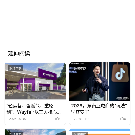
延伸阅读
跨境电商
跨境电商
“轻运营、强赋能、重原
2026，东南亚电商的“玩法”
创”：Wayfair以三大核心优
彻底变了
势，开启2026中国家居出海
2026-04-02
0
2026-01-21
0
新通路
跨境电商
跨境电商