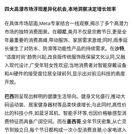
四大高潜市场浮现差异化机会,本地洞察决定增长效率
在具体市场层面,Meta专家结合一线观察,揭示了多个高潜力
市场的独特消费图景。在
印尼
,斋月不仅是宗教节日,更是全
年最重要的消费高峰,带动服饰、家居需求激增;同时,雨季延
长催生了对防水、防滑等功能性产品的持续需求。在
沙特
,
“适度时尚”趋势兴起,改良版传统服饰既保留文化认同,又融
入现代设计,广受年轻女性欢迎;当地消费者对智能穿戴设备
和AI硬件的接受度位居全球前列,显示出对前沿科技的高度
开放。
巴西
则呈现出鲜明的健康生活导向。健身文化盛行,推动大
码运动装、居家健身器材等品类快速增长;与此同时,高性价
比的科技小件,如蓝牙耳机、智能手环等,也因价格敏感型消
费特征而具备广阔空间。而在
墨西哥
,全年节庆密集,从亡灵
节到独立日,每个节日都构成一次小型消费浪潮;小家电进入