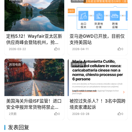
定档5.12！Wayfair亚太区新
亚马逊GWD已开放，目前仅
供应商峰会登陆杭州，抢跑
支持美国站
千亿家居蓝海
2026-03-22
0
2026-04-11
0
跨境电商
跨境电商
美国海关升级ISF监管！进口
被控过失杀人？！3名中国跨
安全申报异常货物将禁止装
境卖家遭起诉
船
2天前
0
2026-03-28
0
发表回复