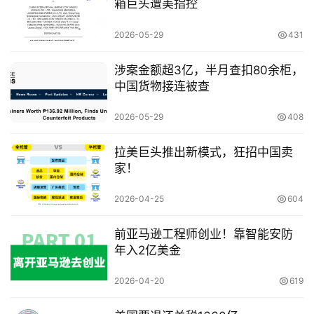
创
箱巨头遭美指控
专
栏
2026-05-29
431
涉案金额超3亿，半月查扣80余柜，
行
中国货物接连被查
业
动
2026-05-29
408
态
拉美巨头推出新模式，狂招中国卖
碎
家！
碎
念
2026-04-25
604
推
前亚马逊工程师创业！靠智能安防
登录
注册
年入2亿美金
荐
&
2026-04-20
619
工
具