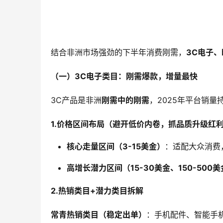
结合非洲市场强劲的下半年消费刚需，
3C
电子、
（一）
3C
电子类目：刚需爆款，增量最快
3C产品是非洲
刚需中的刚需
，2025年平台销
1.
价格区间布局（避开低价内卷，抓品质升级红
核心走量区间（
3-15
美金）
：适配大众消费
高增长潜力区间（
15
-30
美金、
150-500
美
2.
热销类目
+
潜力类目拆解
常青热销类目（稳定出单）
：手机配件、智能手