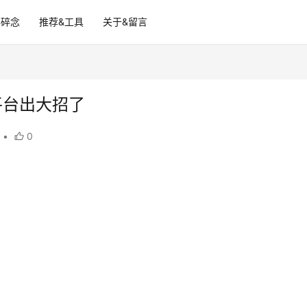
碎碎念
推荐&工具
关于&留言
平台出大招了
•
0