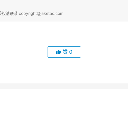
copyright@jaketao.com
赞
0