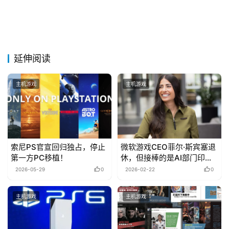
延伸阅读
主机游戏
主机游戏
索尼PS官宣回归独占，停止
微软游戏CEO菲尔·斯宾塞退
第一方PC移植！
休，但接棒的是AI部门印裔
女高管
2026-05-29
0
2026-02-22
0
主机游戏
主机游戏