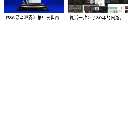
PS6最全泄露汇总！发售窗
复活一款死了30年的网游，
口、售价、规格等
他只花了一个周末
2026-02-12
0
3天前
0
主机游戏
主机游戏
4年无收入、靠妻子扛家，这
微软新一代 Xbox 瞄准
位独立游戏人上演了一场成
“Win11 主机化”：计划支持
人童话
Steam 等 PC 商店，最快
2026-04-02
0
2026-02-08
0
2027 年亮相
发表回复
请登录后评论...