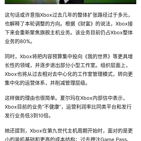
这句话或许意指Xbox过去几年的整体扩张路径过于多元，
也解释了本轮调整的方向。根据《财富》的说法，Xbox接
下来会重新聚焦旗舰主机业务。该业务目前仍占Xbox整体
业务的80%。
同时，Xbox将把内容预算集中投向《我的世界》等更具增
原
创
长性的领域，并逐步退出部分小型工作室。组织层面上，
专
Xbox也将从过去相对去中心化的工作室管理模式，转向更
栏
集中化的运营体系，并削减管理层级。
行
这样做的理由也很简单。夏尔玛在Xbox内部信中表示，
业
Xbox目前的业务“不健康”，运营利润率比同类平台和发行
动
发行业务低3到10倍。
态
她还提到，Xbox在第九世代主机周期开始时，面对的是更
碎
小的装机基础和更高的成本结构；过去押注Game Pass、