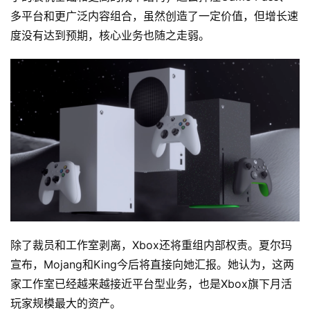
碎
多平台和更广泛内容组合，虽然创造了一定价值，但增长速
念
度没有达到预期，核心业务也随之走弱。
推
登录
注册
荐
&
工
具
关
于
&
留
言
除了裁员和工作室剥离，Xbox还将重组内部权责。夏尔玛
宣布，Mojang和King今后将直接向她汇报。她认为，这两
家工作室已经越来越接近平台型业务，也是Xbox旗下月活
玩家规模最大的资产。