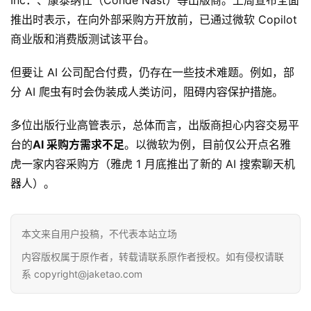
Inc．、康泰纳仕（Condé Nast）等出版商。上周宣布全面
推
登录
注册
推出时表示，在向外部采购方开放前，已通过微软 Copilot 
荐
商业版和消费版测试该平台。
&
工
但要让 AI 公司配合付费，仍存在一些技术难题。例如，部
具
分 AI 爬虫有时会伪装成人类访问，阻碍内容保护措施。
关
多位出版行业高管表示，总体而言，出版商担心内容交易平
于
台的
AI 采购方需求不足
。以微软为例，目前仅公开点名雅
&
留
虎一家内容采购方（雅虎 1 月底推出了新的 AI 搜索聊天机
言
器人）。
本文来自用户投稿，不代表本站立场
内容版权属于原作者，转载请联系原作者授权。如有侵权请联
系 copyright@jaketao.com