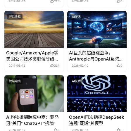
开源
2017-02-23
225
2026-02-17
0
经验攻略
AI技术
Google/Amazon/Apple等
AI巨头的超级碗战争，
美国公司技术类职位等级划
Anthropic与OpenAI互怼，
分
追觅豪掷千万美元秀梦想
2017-08-12
234
2026-02-10
0
跨境电商
AI技术
AI购物掀翻跨境电商：亚马
OpenAI再次指控DeepSeek
逊“关门” ChatGPT“拆墙”
违规“蒸馏”其模型
2026-02-12
0
2026-02-17
0