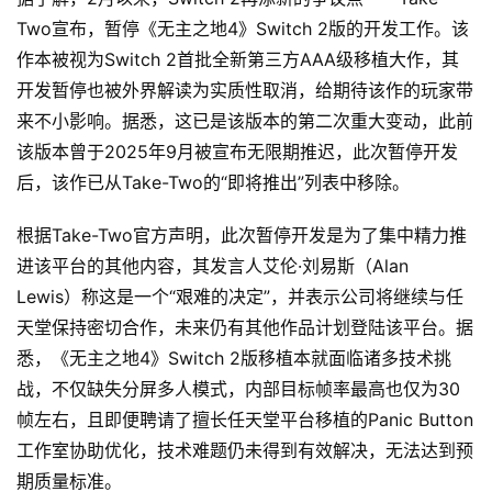
Two宣布，暂停《无主之地4》Switch 2版的开发工作。该
作本被视为Switch 2首批全新第三方AAA级移植大作，其
开发暂停也被外界解读为实质性取消，给期待该作的玩家带
来不小影响。据悉，这已是该版本的第二次重大变动，此前
该版本曾于2025年9月被宣布无限期推迟，此次暂停开发
后，该作已从Take-Two的“即将推出”列表中移除。
根据Take-Two官方声明，此次暂停开发是为了集中精力推
进该平台的其他内容，其发言人艾伦·刘易斯（Alan 
Lewis）称这是一个“艰难的决定”，并表示公司将继续与任
天堂保持密切合作，未来仍有其他作品计划登陆该平台。据
悉，《无主之地4》Switch 2版移植本就面临诸多技术挑
战，不仅缺失分屏多人模式，内部目标帧率最高也仅为30
帧左右，且即便聘请了擅长任天堂平台移植的Panic Button
工作室协助优化，技术难题仍未得到有效解决，无法达到预
期质量标准。