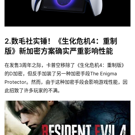
念
推
登录
注册
荐
&
工
2.数毛社实锤！《生化危机4：重制
具
版》新加密方案确实严重影响性能
关
在发售3周年之际，卡普空移除了《生化危机4：重制版》
于
的D加密，但反手加装了另一种加密手段The Enigma 
&
Protector。然而，由于这种加密手段会影响游戏性能，因
留
此招致了许多玩家的不满。
言