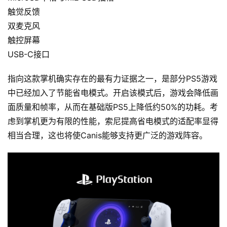
触觉反馈
双麦克风
触控屏幕
USB-C接口
原
指向这款掌机确实存在的最有力证据之一，是部分PS5游戏
创
中已经加入了节能省电模式。开启该模式后，游戏会降低画
专
面质量和帧率，从而在基础版PS5上降低约50%的功耗。考
栏
虑到掌机更为有限的性能，索尼提高省电模式的适配率显得
相当合理，这也将使Canis能够支持更广泛的游戏阵容。
行
业
动
态
碎
碎