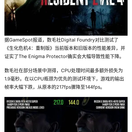
据GameSpot报道，数毛社Digital Foundry对比测试了
《生化危机4：重制版》当前版本和旧版本的性能差异，并
证实了The Enigma Protector确实会大幅导致性能下降。
数毛社在部分场景中测得，CPU处理时间最多额外损失为
1.9毫秒。在以CPU瓶颈为优先的测试环境下，游戏的输出
帧率大幅下跌，从原本的217fps骤降至144fps。