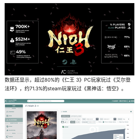
数据还显示，超过80%的《仁王 3》PC玩家玩过《艾尔登
法环》，约71.3%的steam玩家玩过《黑神话：悟空》。