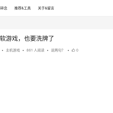
碎碎念
推荐&工具
关于&留言
微软游戏，也要洗牌了
2
•
主机游戏
•
861 人阅读
•
说两句？
•
0