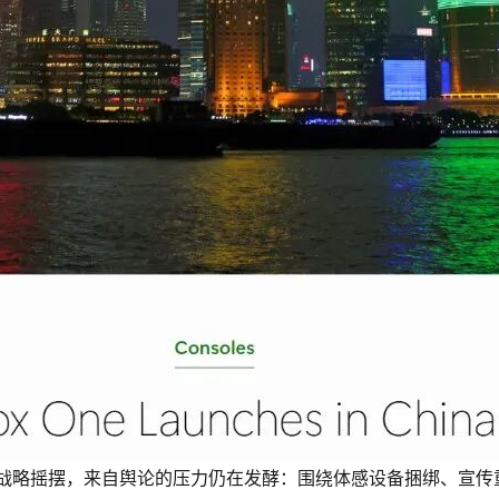
各种战略摇摆，来自舆论的压力仍在发酵：围绕体感设备捆绑、宣