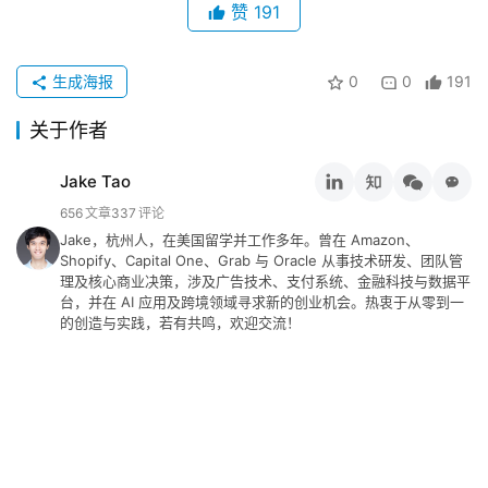
赞
191
行
业
动
生成海报
0
0
191
态
关于作者
碎
碎
Jake Tao
念
656
文章
337
评论
Jake，杭州人，在美国留学并工作多年。曾在 Amazon、
Shopify、Capital One、Grab 与 Oracle 从事技术研发、团队管
推
登录
注册
理及核心商业决策，涉及广告技术、支付系统、金融科技与数据平
荐
台，并在 AI 应用及跨境领域寻求新的创业机会。热衷于从零到一
&
的创造与实践，若有共鸣，欢迎交流！
工
具
关
于
&