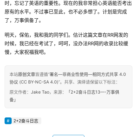
时，忘记了英语的重要性。现在的我非常担心英语能否考出
原有的水平。不过事已至此，也不必多想了。计划是完成
了，万事俱备了。
明天，保佑，我和我的同学们。估计这篇文章在RR网发的
时候，我已经在考试了，呵呵，没办法RR网的收录比较缓
慢，大家祝福我吧。
本站
原创文章
皆遵循“
署名—非商业性使用—相同方式共享 4.0
协议 (CC BY-NC-SA 4.0)
”。共享、演绎请保留以下标注：
原文作者：
Jake Tao
，来源：
「2+2奋斗日志13—-万事俱
备」
原
创
专
2+2奋斗日志
栏