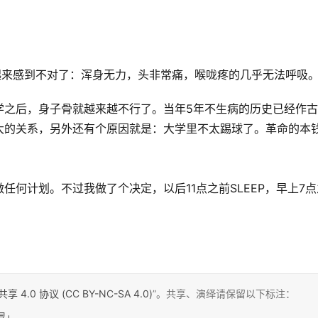
起来感到不对了：浑身无力，头非常痛，喉咙疼的几乎无法呼吸
学之后，身子骨就越来越不行了。当年5年不生病的历史已经作
大的关系，另外还有个原因就是：大学里不太踢球了。革命的本
何计划。不过我做了个决定，以后11点之前SLEEP，早上7点
0 协议 (CC BY-NC-SA 4.0)
”。共享、演绎请保留以下标注：
冒」