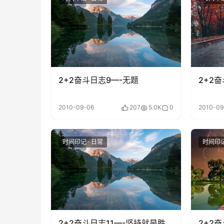
2+2奋斗日志9—-无题
2+2
2010-09-06
207
5.0K
0
2010-09
时间印记 · 日常
时间印记
2+2奋斗日志11—-坚持就是胜
2+2