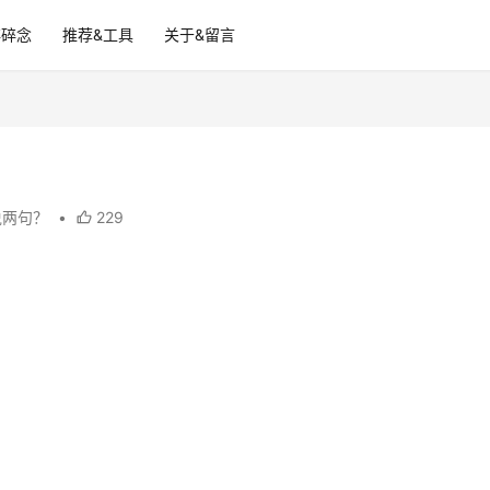
碎碎念
推荐&工具
关于&留言
说两句？
•
229