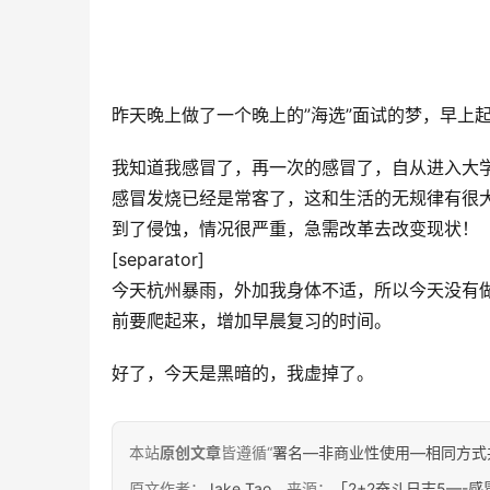
昨天晚上做了一个晚上的”海选”面试的梦，早上
我知道我感冒了，再一次的感冒了，自从进入大
感冒发烧已经是常客了，这和生活的无规律有很
到了侵蚀，情况很严重，急需改革去改变现状！
[separator]
今天杭州暴雨，外加我身体不适，所以今天没有做任
前要爬起来，增加早晨复习的时间。
好了，今天是黑暗的，我虚掉了。
本站
原创文章
皆遵循“
署名—非商业性使用—相同方式共享 4.
原文作者：
Jake Tao
，来源：
「2+2奋斗日志5—-感