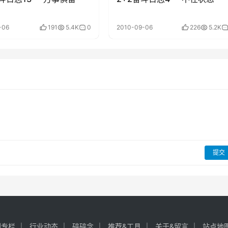
-06
191
5.4K
0
2010-09-06
226
5.2K
提交
创专栏
行业动态
碎碎念
推荐&工具
关于&留言
站点地