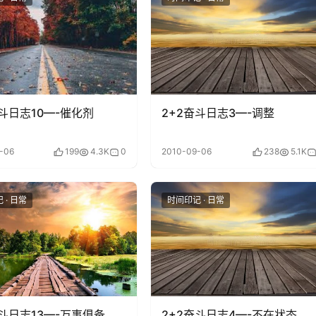
奋斗日志10—-催化剂
2+2奋斗日志3—-调整
-06
199
4.3K
0
2010-09-06
238
5.1K
 · 日常
时间印记 · 日常
奋斗日志13—-万事俱备
2+2奋斗日志4—-不在状态