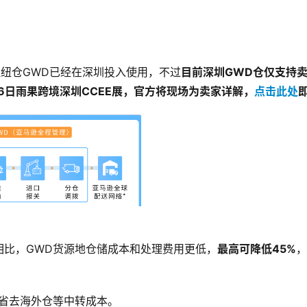
枢纽仓GWD已经在深圳投入使用，不过
目前深圳
GWD
仓仅支持
6
日雨果跨境深圳
CCEE
展，官方将现场为卖家详解，
点击此处
相比，GWD货源地仓储成本和处理费用更低，
最高可降低
45%
，
省去海外仓等中转成本。