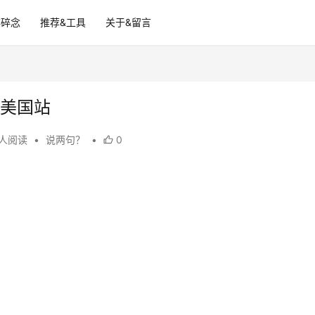
碎碎念
推荐&工具
关于&留言
持美国站
 人阅读
•
说两句？
•
0