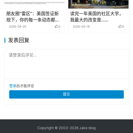
朋友圈“雷区”：美国签证新
读完一年美国的社区大学，
规下，你的每一条动态都可
我最大的改变是……
能成为“呈堂证供”
2026-04-20
0
2026-03-16
0
发表回复
请登录后评论...
登录
后才能评论
提交
Copyright © 2003-2026
Jake blog