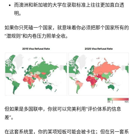
而澳洲和新加坡的大学在录取标准上往往更加直白透
明。
行
业
如果你只死磕一个国家，就意味着你必须把那个国家所有的
动
“潜规则”和内卷压力照单全收。
态
碎
碎
念
推
登录
注册
荐
&
工
但如果是多国联申，你就可以完美利用“评价体系的信息
具
差”。
关
在这套系统里，你的某项短板可能会被卡住；但在另一套系