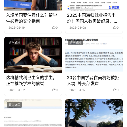
入境美国要注意什么？留学
2025中国海归就业报告出
生必看的安全指南
炉！回国人数再破纪录，这
些专业最抢手
2026-02-19
0
2026-03-08
0
留学旅居
留学旅居
这群精致利己主义的学生，
20名中国学者在美机场被拒
正在摧毁学校的信誉
入境! 外交部发声
2026-04-02
0
2026-04-17
0
留学旅居
留学旅居