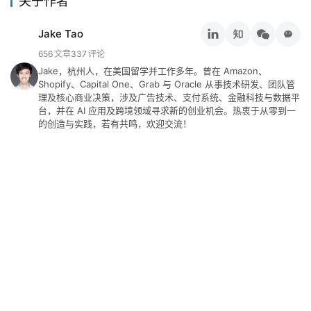
关于作者
动
态
Jake Tao
656
文章
337
评论
碎
Jake，杭州人，在美国留学并工作多年。曾在 Amazon、
碎
Shopify、Capital One、Grab 与 Oracle 从事技术研发、团队管
念
理及核心商业决策，涉及广告技术、支付系统、金融科技与数据平
台，并在 AI 应用及跨境领域寻求新的创业机会。热衷于从零到一
的创造与实践，若有共鸣，欢迎交流！
推
登录
注册
荐
&
工
具
关
于
&
留
言