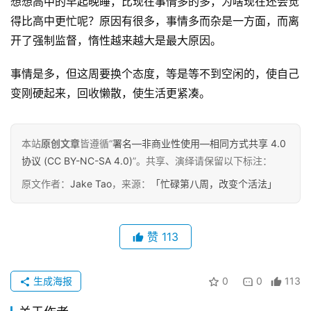
想想高中的早起晚睡，比现在事情多的多，为啥现在还会觉
得比高中更忙呢？原因有很多，事情多而杂是一方面，而离
开了强制监督，惰性越来越大是最大原因。
事情是多，但这周要换个态度，等是等不到空闲的，使自己
变刚硬起来，回收懒散，使生活更紧凑。
本站
原创文章
皆遵循“
署名—非商业性使用—相同方式共享 4.0
协议 (CC BY-NC-SA 4.0)
”。共享、演绎请保留以下标注：
原文作者：
Jake Tao
，来源：
「忙碌第八周，改变个活法」
原
创
专
赞
113
栏
行
生成海报
0
0
113
业