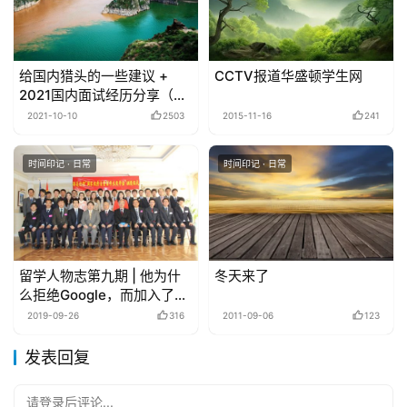
给国内猎头的一些建议 +
CCTV报道华盛顿学生网
2021国内面试经历分享（吐
槽）
2021-10-10
2503
2015-11-16
241
时间印记 · 日常
时间印记 · 日常
留学人物志第九期 | 他为什
冬天来了
么拒绝Google，而加入了一
个创业公司
2019-09-26
316
2011-09-06
123
发表回复
请登录后评论...