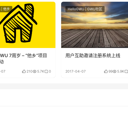
g | 他乡
HelloGWU | GWU社区
oGWU 7周岁 – “他乡”项目
用户互助邀请注册系统上线
动
-07
210
5.7K
0
2017-04-07
99
5.9K