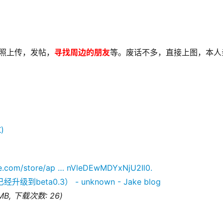
照上传，发帖，
寻找周边的朋友
等。废话不多，直接上图，本人
)
gle.com/store/ap … nVleDEwMDYxNjU2Il0.
 MB, 下载次数: 26)