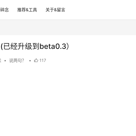
碎碎念
推荐&工具
关于&留言
经升级到beta0.3）
读
•
说两句？
•
117