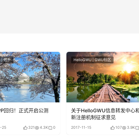
g | 他乡
HelloGWU | GWU社区
PP回归！正式开启公测
关于HelloGWU信息转发中心
新注册机制征求意见
-25
321
4.3K
0
2017-11-15
107
3.9K