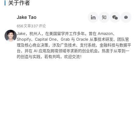
关于作者
&
工
Jake Tao
具
656
文章
337
评论
Jake，杭州人，在美国留学并工作多年。曾在 Amazon、
关
Shopify、Capital One、Grab 与 Oracle 从事技术研发、团队管
于
理及核心商业决策，涉及广告技术、支付系统、金融科技与数据平
台，并在 AI 应用及跨境领域寻求新的创业机会。热衷于从零到一
&
的创造与实践，若有共鸣，欢迎交流！
留
言