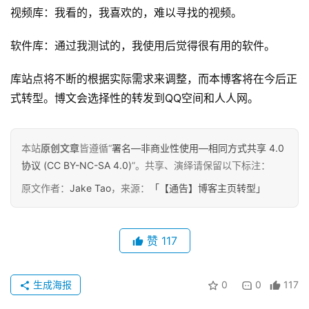
视频库：我看的，我喜欢的，难以寻找的视频。
原
软件库：通过我测试的，我使用后觉得很有用的软件。
创
专
库站点将不断的根据实际需求来调整，而本博客将在今后正
栏
式转型。博文会选择性的转发到QQ空间和人人网。
行
业
本站
原创文章
皆遵循“
署名—非商业性使用—相同方式共享 4.0
动
协议 (CC BY-NC-SA 4.0)
”。共享、演绎请保留以下标注：
态
原文作者：
Jake Tao
，来源：
「【通告】博客主页转型」
碎
碎
赞
117
念
生成海报
0
0
117
推
登录
注册
荐