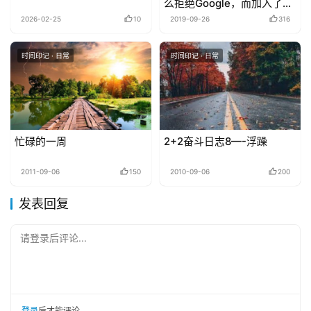
么拒绝Google，而加入了一
个创业公司
2026-02-25
10
2019-09-26
316
时间印记 · 日常
时间印记 · 日常
忙碌的一周
2+2奋斗日志8—-浮躁
2011-09-06
150
2010-09-06
200
发表回复
请登录后评论...
登录
后才能评论