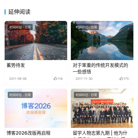
延伸阅读
时间印记 · 日常
时间印记 · 日常
蓄势待发
对于笨重的传统开发模式的
一些感悟
2011-09-06
116
2017-11-30
175
时间印记 · 日常
时间印记 · 日常
博客2026改版再启程
留学人物志第九期 | 他为什