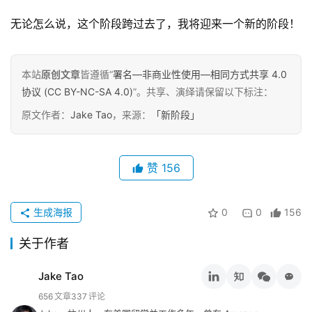
原
创
无论怎么说，这个阶段跨过去了，我将迎来一个新的阶段！
专
栏
本站
原创文章
皆遵循“
署名—非商业性使用—相同方式共享 4.0
行
协议 (CC BY-NC-SA 4.0)
”。共享、演绎请保留以下标注：
业
原文作者：
Jake Tao
，来源：
「新阶段」
动
态
赞
156
碎
碎
念
生成海报
0
0
156
关于作者
推
登录
注册
荐
Jake Tao
&
656
文章
337
评论
工