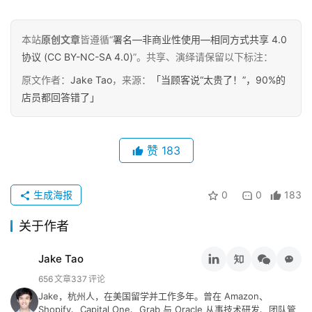
本站
原创文章
皆遵循“
署名—非商业性使用—相同方式共享 4.0
协议 (CC BY-NC-SA 4.0)
”。共享、演绎请保留以下标注：
原文作者：
Jake Tao
，来源：
「当顾客说“太贵了！”，90%的
店员都回答错了」
赞
183
生成海报
0
0
183
关于作者
Jake Tao
656
文章
337
评论
Jake，杭州人，在美国留学并工作多年。曾在 Amazon、
Shopify、Capital One、Grab 与 Oracle 从事技术研发、团队管