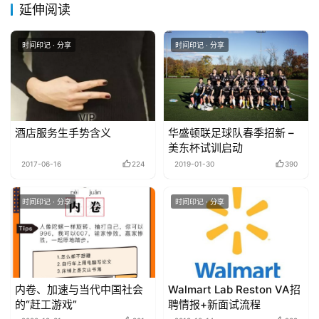
延伸阅读
时间印记 · 分享
时间印记 · 分享
酒店服务生手势含义
华盛顿联足球队春季招新 –
美东杯试训启动
2017-06-16
224
2019-01-30
390
时间印记 · 分享
时间印记 · 分享
内卷、加速与当代中国社会
Walmart Lab Reston VA招
的“赶工游戏”
聘情报+新面试流程