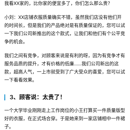
我看XX家的，比你家的便宜多了，你们怎么那么贵？
小刘：XX店铺衣服质量确实不错，虽然我们店没有他们开
的时间长，但是我们的产品绝对是有质量保证的，您可以试
一下我们公司新推出的这个款式，让我们和他们有个公平竞
争的机会。
我们之间有竞争，对顾客来说是有利的呀，因为有竞争才有
原
服务品质的提升，才有价格的低廉……我们公司新出的这
创
款，超高人气，一上市就受到了广大受众的喜爱，您可以试
专
一下看看效果。
栏
3、顾客说：太贵了！
行
业
一个大学毕业刚刚走上工作岗位的小王打算买一件质量版型
动
好的衣服，在正式场合穿。于是她来到一家店铺相中一件裙
态
子。