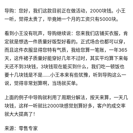
碎
导购：您好，我们这款目前正在做活动，2000块钱。小王
碎
一听，觉得太贵了，毕竟她一个月的工资只有5000块。
念
看到小王没有吭声，导购继续说：您来我们店铺买衣服，肯
推
登录
注册
定就是想选一件质量好版型好看的。正式场合也都可以穿，
荐
而且这件衣服显得您特有气质，我给您算一笔账，一年365
&
工
天，这件裙子质量好能穿好几年不过时，其实平均算下来每
具
天还不到3块钱，3块钱现在能买到什么，我们吃一顿饭也
要十几块钱是不是……小王本来有些犹豫，听到导购这么一
关
说，觉得非常划算啊，当场就买单。
于
&
上面的例子中导购就利用了周期分解法，按天来算，一天几
留
块钱，这样一听就比2000块感觉划算好多，客户的成交率
言
就大大提高了！
来源：零售专家