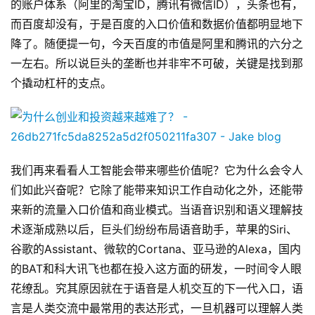
的账户体系（阿里的淘宝ID，腾讯有微信ID），头条也有，
而百度却没有，于是百度的入口价值和数据价值都明显地下
推
登录
注册
降了。随便提一句，今天百度的市值是阿里和腾讯的六分之
荐
&
一左右。所以说巨头的垄断也并非牢不可破，关键是找到那
工
个撬动杠杆的支点。
具
关
于
&
我们再来看看人工智能会带来哪些价值呢？它为什么会令人
留
们如此兴奋呢？它除了能带来知识工作自动化之外，还能带
言
来新的流量入口价值和商业模式。当语音识别和语义理解技
术逐渐成熟以后，巨头们纷纷布局语音助手，苹果的Siri、
谷歌的Assistant、微软的Cortana、亚马逊的Alexa，国内
的BAT和科大讯飞也都在投入这方面的研发，一时间令人眼
花缭乱。究其原因就在于语音是人机交互的下一代入口，语
言是人类交流中最常用的表达形式，一旦机器可以理解人类