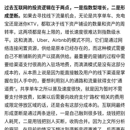
过去互联网的投资逻辑在于两点，一是指数型增长，二是形
成垄断。
如果去寻找线下流量机会，无论是共享单车、充电
宝还是迷你KTV，都取决于线下资产铺设的数量和资产的周
转率，这两项都是有上限的，增长速度很难达到指数级水
平。这和滴滴、Uber、Airbnb的模式不同，它们是通过网
络连接闲置资源，供给是原本已经存在的，而这种模式需要
自己不断铺新的资产以提高供给。最重要的是铺的过程中需
要给渠道支付很高的入驻场地费，而滴滴模式是没有这部分
成本的，从本质上说是因为能直接触及用户的线下渠道是掌
握在别人手中的，要想利用别人的通路和流量就得支付”通
道费“。共享单车之所以普及速度很快，就是因为暂时不需
要支付停放费，如果以后需要向政府支付”路权“相关的费用
或限定停放区域的话，还是会有这部分成本的。互联网最终
形成垄断是通过两条途径，一是自己融到很多钱，烧钱把别
人耗死，二是用钱把别人买断，收购合并。因为上文所分析
的原因，在目前的情况下想达到垄断变得更难了，反而更有