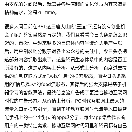
由支配的时间以后，就需要各种有趣的文化创意内容来满足
精神需求，这是kill time。
很多人问目前在BAT这三座大山的”压迫“下还有没有创业机
会了呢？答案当然是肯定的，我们且看看今日头条是怎么崛
原
起的。自微信中越来越多的自媒体内容呈爆炸式地产生以
创
后，用户割裂地分散于对各个公众号的关注中，今日头条把
专
这部分内容抓取出来了，这些腾讯生态体系中的内容是百度
栏
所没有的，这是从内容上分析。从形式上分析，百度过去提
行
供的信息获取方式是“人找信息”的搜索形态，而今日头条采
业
用的“信息找人”的feed流形态，其背后的强大支撑是基于机
动
器学习的智能算法，最终信息流广告成了更适合移动互联网
态
时代的广告形态。从价值上分析，PC时代互联网上最大的
流量入口是搜索引擎，而到了移动互联网时代流量入口被智
碎
能手机上的一个个独立的app瓜分了，每个app背后代表着
碎
用户的一类特定需求，移动互联网时代阿里和腾讯都有自己
念