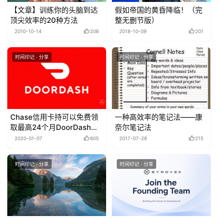
【文章】训练你的头脑到达
假如帝国的黄昏降临！（完
顶尖效率的20种方法
整无删节版）
2010-10-14
206
2018-10-09
201
时间印记 · 分享
时间印记 · 分享
Chase信用卡持可以免费领
一种高效率的笔记法——康
取最高24个月DoorDash会
奈尔笔记法
员啦！
2020-01-07
605
2017-07-28
215
时间印记 · 分享
时间印记 · 分享