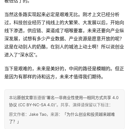
被低估了的。
当然这条路实现起来必定是艰难无比。刚才上文已经分析
过，科技创业经历了纯线上的大繁荣、大发展以后，开始向
线下渗透，供应链、渠道成了咽喉要塞，未来还要向产业纵
深发展，试想有多少产业数据、产业资源是愿意开放的呢？
这是在动别人的奶酪，在别人的城池上动土啊！所以说创业
进入了“深水区”。
当下是艰难的，未来是美好的，中间的路径是模糊的。但正
是因为有那样的诗和远方，未来才值得我们期待。
本站
原创文章
皆遵循“
署名—非商业性使用—相同方式共享 4.0
协议 (CC BY-NC-SA 4.0)
”。共享、演绎请保留以下标注：
原文作者：
Jake Tao
，来源：
「为什么创业和投资越来越难
了？」