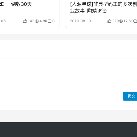
RE—-倒数30天
[人源星球]非典型码工的多次
业故事–陶靖访谈
-06
143
4.8K
0
2019-08-19
319
12.6K
提交