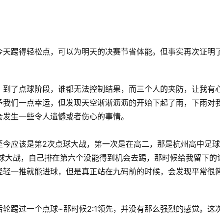
今天踢得轻松点，可以为明天的决赛节省体能。但事实再次证明
。到了点球阶段，谁都无法控制结果，而三个人的夹防，让我有
予我们一点幸运，但发现天空淅淅沥沥的开始下起了雨，下雨对
会发生一些令人遗憾或者伤心的事情。
至今应该是第2次点球大战，第一次是在高二，那是杭州高中足
点球大战，自己排在第六个没能得到机会去踢，那时候给我留下的
轻轻一推就能进球，但是真正站在九码前的时候，会发现平常很
轮踢过一个点球~那时候2:1领先，并没有那么强烈的感觉。这