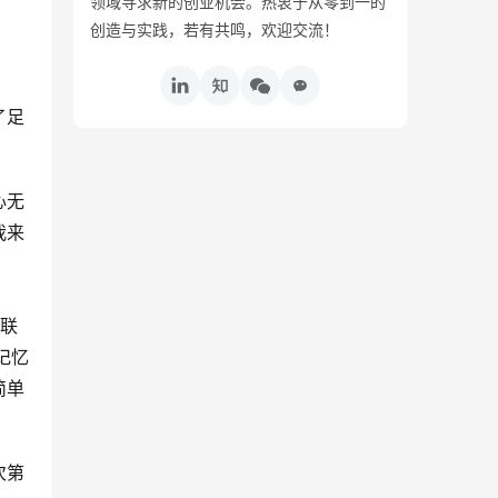
领域寻求新的创业机会。热衷于从零到一的
创造与实践，若有共鸣，欢迎交流！
了足
心无
我来
球联
记忆
简单
次第