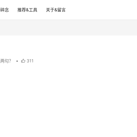
碎碎念
推荐&工具
关于&留言
说两句？
•
311