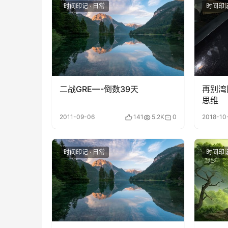
时间印记 · 日常
时间印记
二战GRE—-倒数39天
再别湾
思维
2011-09-06
141
5.2K
0
2018-10
时间印记 · 日常
时间印记