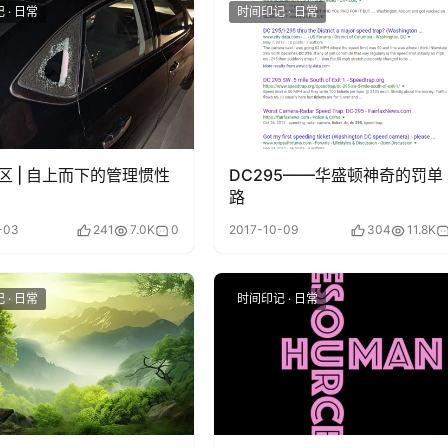
 · 日常
时间印记 · 日常
区 | 自上而下的管理惯性
DC295——华盛顿神奇的罚单
路
-03
241
7.0K
0
2017-10-09
304
11.8K
 · 日常
时间印记 · 日常