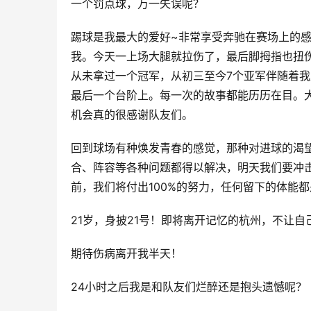
一个罚点球，万一失误呢？
踢球是我最大的爱好~非常享受奔驰在赛场上的感
我。今天一上场大腿就拉伤了，最后脚拇指也扭伤
从未拿过一个冠军，从初三至今7个亚军伴随着
最后一个台阶上。每一次的故事都能历历在目。
机会真的很感谢队友们。
回到球场有种焕发青春的感觉，那种对进球的渴
合、阵容等各种问题都得以解决，明天我们要冲
前，我们将付出100%的努力，任何留下的体能
21岁，身披21号！即将离开记忆的杭州，不让
期待伤病离开我半天！
24小时之后我是和队友们烂醉还是抱头遗憾呢？ 