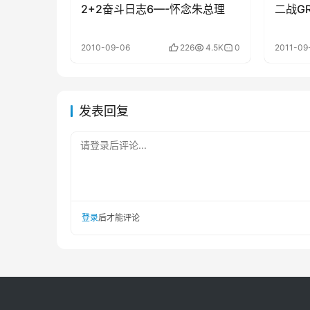
2+2奋斗日志6—-怀念朱总理
二战G
2010-09-06
226
4.5K
0
2011-09
发表回复
请登录后评论...
登录
后才能评论