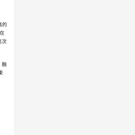
真的
在
这次
，融
束