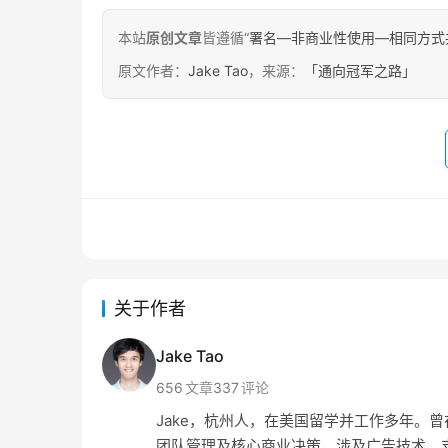
本站
原创文章
皆遵循“
署名—非商业性使用—相同方式共享 4.
原文作者：
Jake Tao
，来源：
「通向冠军之路」
关于作者
Jake Tao
656
文章
337
评论
Jake，杭州人，在美国留学并工作多年。曾在 Amaz
团队管理及核心商业决策，涉及广告技术、支