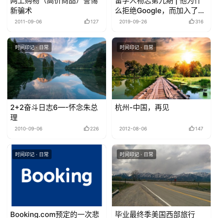
网上购物（高价商品）警惕
留学人物志第九期 | 他为什
新骗术
么拒绝Google，而加入了一
个创业公司
2011-09-06
127
2019-09-26
316
时间印记 · 日常
时间印记 · 日常
2+2奋斗日志6—-怀念朱总
杭州-中国，再见
理
2010-09-06
226
2012-08-06
147
时间印记 · 日常
时间印记 · 日常
Booking.com预定的一次悲
毕业最终季美国西部旅行