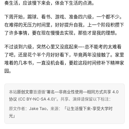
奏生活，应该慢下来会，体会下生活的点滴。
下周开始，踢球、看书、游戏、准备四六级，一个都不少。
在难得的无压力时间里，好好提升自我，上一个阶段积攒下
了许多事情，要在现在慢慢去实现，那些才是我的理想。
不过谈到六级，突然心里又没底起来—-总不能考的太难看
了吧，还是花个半个月好好看下，毕竟两年没接触了。家里
堆着的几本书，一直没机会看，要趁这段时间修补下精神家
园。
本站
原创文章
皆遵循“
署名—非商业性使用—相同方式共享 4.0
原
协议 (CC BY-NC-SA 4.0)
”。共享、演绎请保留以下标注：
创
原文作者：
Jake Tao
，来源：
「让生活慢下来-享受大学时
专
光」
栏