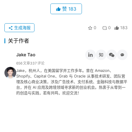
行
赞
183
业
动
生成海报
0
0
183
态
关于作者
碎
碎
Jake Tao
念
656
文章
337
评论
Jake，杭州人，在美国留学并工作多年。曾在 Amazon、
推
Shopify、Capital One、Grab 与 Oracle 从事技术研发、团队管
登录
注册
荐
理及核心商业决策，涉及广告技术、支付系统、金融科技与数据平
台，并在 AI 应用及跨境领域寻求新的创业机会。热衷于从零到一
&
的创造与实践，若有共鸣，欢迎交流！
工
具
关
于