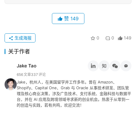
行
赞
149
业
动
态
生成海报
0
0
149
碎
关于作者
碎
念
Jake Tao
656
文章
337
评论
推
Jake，杭州人，在美国留学并工作多年。曾在 Amazon、
登录
注册
Shopify、Capital One、Grab 与 Oracle 从事技术研发、团队管
荐
理及核心商业决策，涉及广告技术、支付系统、金融科技与数据平
&
台，并在 AI 应用及跨境领域寻求新的创业机会。热衷于从零到一
工
的创造与实践，若有共鸣，欢迎交流！
具
关
于