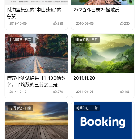
对淘宝集运的“中山速运”的
2+2奋斗日志2–挫败感
夸赞
2018-10-09
238
2010-09-06
230
时间印记 · 日常
时间印记 · 日常
博弈小测试结果【1-100猜数
2011.11.20
字，平均数的三分之二是多
少】
2014-10-12
270
2011-09-06
166
时间印记 · 日常
时间印记 · 日常