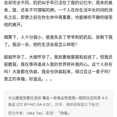
态却完全不同，奶奶似乎早已活在了我的记忆中，周末的美
食，鼓，还有不可理喻的牌。一个人在你生活中长时间的消
失之后，即便之前在你生命中再重要，也能够的平静的接受
他的离开。
细算下，人十分弱小，爸爸失去了爷爷和奶奶后，就剩下我
了。我这一去，他的生活会是怎么样呢？
姐姐怀孕了，大嫂怀孕了，我就要做舅舅和叔叔了，但我还
是脆弱，我在等待谁进入我的世界修补我的心。这个人存在
吗？大家都在伪装，我会也伪装起来，得过且过一辈子吗？
真正的幸福，好遥远。。。
原
本站
原创文章
皆遵循“
署名—非商业性使用—相同方式共享 4.0
创
协议 (CC BY-NC-SA 4.0)
”。共享、演绎请保留以下标注：
专
栏
原文作者：
Jake Tao
，来源：
「伪装」