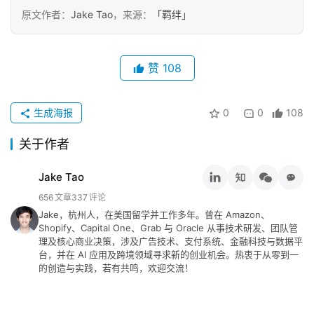
念
原文作者：
Jake Tao
，来源：
「羁绊」
推
登录
注册
荐
赞
108
&
工
具
生成海报
0
0
108
关于作者
关
于
Jake Tao
&
656
文章
337
评论
留
Jake，杭州人，在美国留学并工作多年。曾在 Amazon、
言
Shopify、Capital One、Grab 与 Oracle 从事技术研发、团队管
理及核心商业决策，涉及广告技术、支付系统、金融科技与数据平
台，并在 AI 应用及跨境领域寻求新的创业机会。热衷于从零到一
的创造与实践，若有共鸣，欢迎交流！