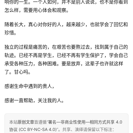
响你的一生。一个人如何，并不是别人说说，也不是你看到
怎么样，需要用心体会和观察。
随着长大，真心对你好的人，越来越少，也就学会了回忆和
珍惜。
原
独立的过程是痛苦的，在艰苦也要熬过去，找到属于自己的
创
轨迹。已经不再是学生，已经不再有学生保护了，学会自己
专
承受各种压力，各种困难。要是放弃，这辈子也许就这样
栏
了。甘心吗。
行
感谢生命中遇到的贵人，
业
动
感谢一直帮助，关注我的人。
态
碎
本站
原创文章
皆遵循“
署名—非商业性使用—相同方式共享 4.0
碎
协议 (CC BY-NC-SA 4.0)
”。共享、演绎请保留以下标注：