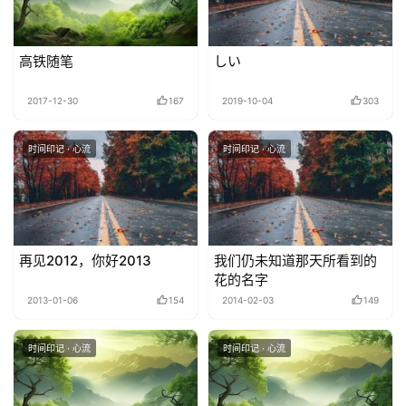
高铁随笔
しい
2017-12-30
167
2019-10-04
303
时间印记 · 心流
时间印记 · 心流
再见2012，你好2013
我们仍未知道那天所看到的
花的名字
2013-01-06
154
2014-02-03
149
时间印记 · 心流
时间印记 · 心流