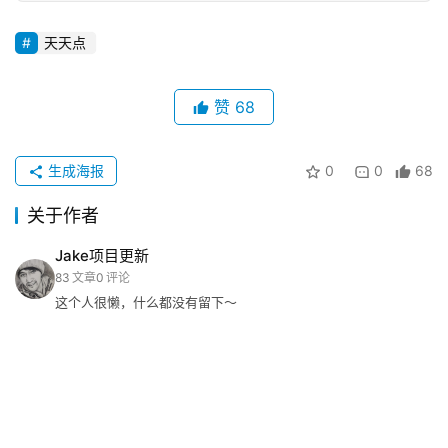
行
业
天天点
动
态
赞
68
碎
碎
生成海报
0
0
68
念
关于作者
推
Jake项目更新
登录
注册
荐
83
文章
0
评论
&
这个人很懒，什么都没有留下～
工
具
关
于
&