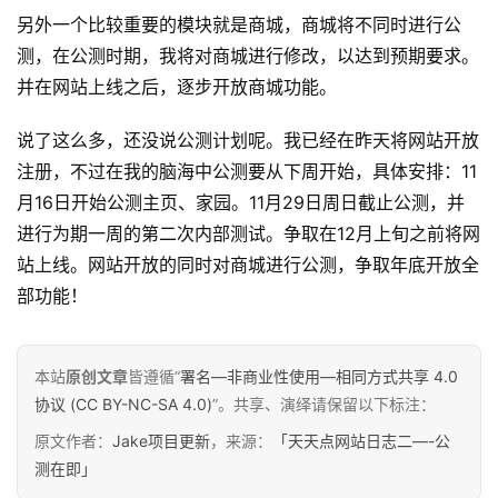
另外一个比较重要的模块就是商城，商城将不同时进行公
测，在公测时期，我将对商城进行修改，以达到预期要求。
并在网站上线之后，逐步开放商城功能。
说了这么多，还没说公测计划呢。我已经在昨天将网站开放
注册，不过在我的脑海中公测要从下周开始，具体安排：11
月16日开始公测主页、家园。11月29日周日截止公测，并
进行为期一周的第二次内部测试。争取在12月上旬之前将网
站上线。网站开放的同时对商城进行公测，争取年底开放全
部功能！
原
本站
原创文章
皆遵循“
署名—非商业性使用—相同方式共享 4.0
创
协议 (CC BY-NC-SA 4.0)
”。共享、演绎请保留以下标注：
专
原文作者：
Jake项目更新
，来源：
「天天点网站日志二—-公
栏
测在即」