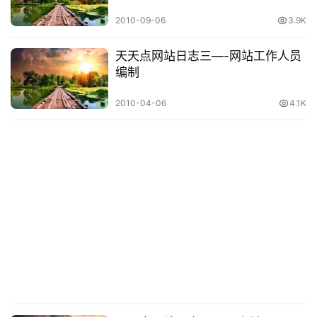
行
业
2010-09-06
3.9K
动
态
天天点网站日志三—-网站工作人员
编制
碎
2010-04-06
4.1K
碎
念
推
登录
注册
荐
&
工
具
关
于
&