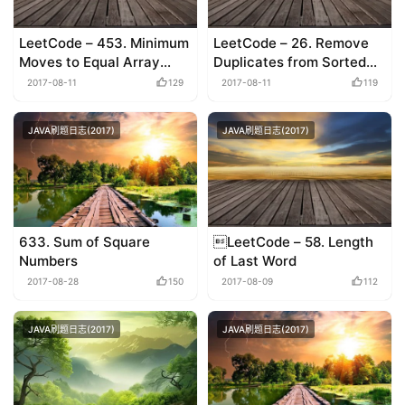
LeetCode – 453. Minimum
LeetCode – 26. Remove
Moves to Equal Array
Duplicates from Sorted
Elements
Array
2017-08-11
129
2017-08-11
119
JAVA刷题日志(2017)
JAVA刷题日志(2017)
633. Sum of Square
LeetCode – 58. Length
Numbers
of Last Word
2017-08-28
150
2017-08-09
112
JAVA刷题日志(2017)
JAVA刷题日志(2017)