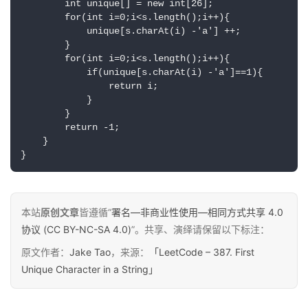
        int unique[] = new int[26];

        for(int i=0;i<s.length();i++){

            unique[s.charAt(i) -'a'] ++;

        }

        for(int i=0;i<s.length();i++){

            if(unique[s.charAt(i) -'a']==1){

                return i;

原
            }

        }

创
        return -1;

专
    }

栏
}
行
业
本站
原创文章
皆遵循“
署名—非商业性使用—相同方式共享 4.0
动
协议 (CC BY-NC-SA 4.0)
”。共享、演绎请保留以下标注：
态
原文作者：
Jake Tao
，来源：
「LeetCode – 387. First
Unique Character in a String」
碎
碎
念