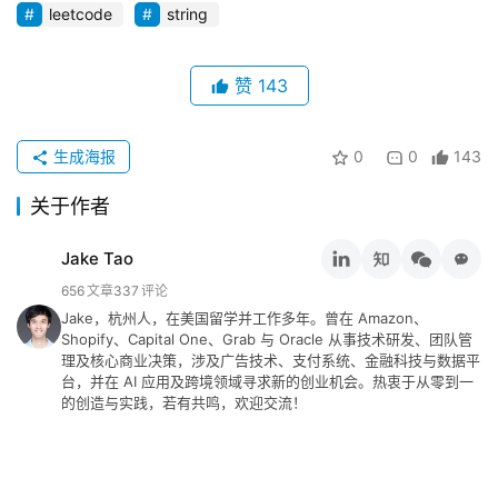
leetcode
string
推
登录
注册
荐
赞
143
&
工
生成海报
0
0
143
具
关于作者
关
于
Jake Tao
&
656
文章
337
评论
留
Jake，杭州人，在美国留学并工作多年。曾在 Amazon、
言
Shopify、Capital One、Grab 与 Oracle 从事技术研发、团队管
理及核心商业决策，涉及广告技术、支付系统、金融科技与数据平
台，并在 AI 应用及跨境领域寻求新的创业机会。热衷于从零到一
的创造与实践，若有共鸣，欢迎交流！