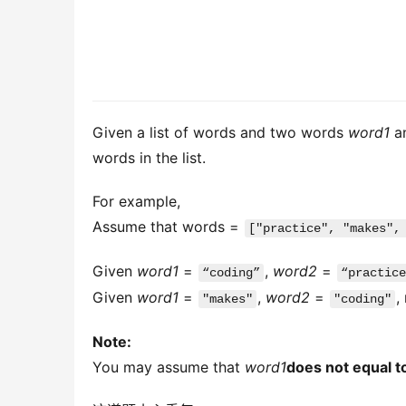
Given a list of words and two words
word1
a
words in the list.
For example,
Assume that words =
["practice", "makes",
Given
word1
=
,
word2
=
“coding”
“practice
Given
word1
=
,
word2
=
,
"makes"
"coding"
Note:
You may assume that
word1
does not equal t