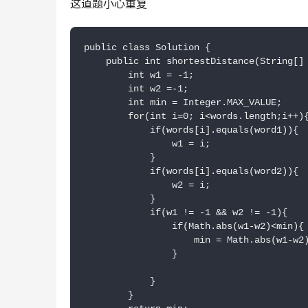
这道题小心重复
public class Solution {

    public int shortestDistance(String[] 
        int w1 = -1;

        int w2 =-1;

        int min = Integer.MAX_VALUE;

        for(int i=0; i<words.length;i++){
            if(words[i].equals(word1)){

                w1 = i;

            }

            if(words[i].equals(word2)){

                w2 = i;

            }

            if(w1 != -1 && w2 != -1){

                if(Math.abs(w1-w2)<min){

                    min = Math.abs(w1-w2)
                }

            }

        }   
