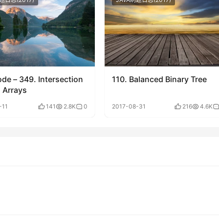
de – 349. Intersection
110. Balanced Binary Tree
 Arrays
-11
141
2.8K
0
2017-08-31
216
4.6K