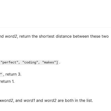
nd
word2
, return the shortest distance between these two
.
 "perfect", "coding", "makes"]
, return 3.
”
 return 1.
o
word2
, and
word1
and
word2
are both in the list.