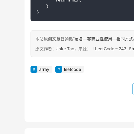
        return min;

    }

}
本站
原创文章
皆遵循“
署名—非商业性使用—相同方式共享 4.
原文作者：
Jake Tao
，来源：
「LeetCode – 243. Sh
array
leetcode