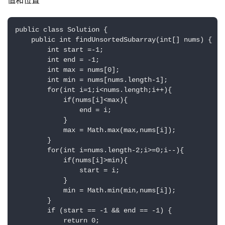
值和位置
public class Solution {

    public int findUnsortedSubarray(int[] nums) {

        int start =-1;

        int end = -1;

        int max = nums[0];

        int min = nums[nums.length-1];

        for(int i=1;i<nums.length;i++){

            if(nums[i]<max){

                end = i;

            }

            max = Math.max(max,nums[i]);

        }

原
        for(int i=nums.length-2;i>=0;i--){

创
            if(nums[i]>min){

专
                start = i;

            }

栏
            min = Math.min(min,nums[i]);

        }

行
        if (start == -1 && end == -1) {

            return 0;    

业