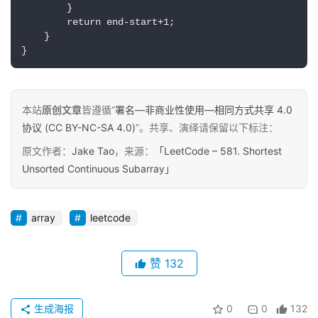
        } 

动
        return end-start+1;

态
    }

}
碎
碎
念
本站
原创文章
皆遵循“
署名—非商业性使用—相同方式共享 4.0
协议 (CC BY-NC-SA 4.0)
”。共享、演绎请保留以下标注：
推
登录
注册
原文作者：
Jake Tao
，来源：
「LeetCode – 581. Shortest
荐
Unsorted Continuous Subarray」
&
工
具
array
leetcode
关
赞
132
于
&
留
生成海报
0
0
132
言