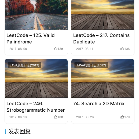
LeetCode – 125. Valid
LeetCode – 217. Contains
Palindrome
Duplicate
2017-08-09
138
2017-08-11
136
JAVA刷题日志(2017)
JAVA刷题日志(2017)
LeetCode – 246.
74. Search a 2D Matrix
Strobogrammatic Number
2017-08-10
108
2017-08-26
179
发表回复