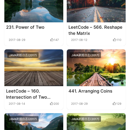
231. Power of Two
LeetCode – 566. Reshape
the Matrix
2017-08-29
147
2017-08-12
110
JAVA刷题日志(2017)
JAVA刷题日志(2017)
LeetCode – 160.
441. Arranging Coins
Intersection of Two
Linked Lists
2017-08-14
200
2017-08-29
129
JAVA刷题日志(2017)
JAVA刷题日志(2017)