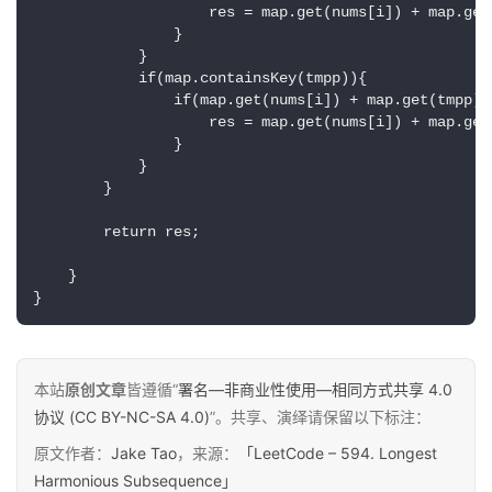
                    res = map.get(nums[i]) + map.get(
                }

            }

            if(map.containsKey(tmpp)){

                if(map.get(nums[i]) + map.get(tmpp)>r
                    res = map.get(nums[i]) + map.get(
                }                

            }

原
        }

创
        return res;

专
栏
    }

}
行
业
动
本站
原创文章
皆遵循“
署名—非商业性使用—相同方式共享 4.0
态
协议 (CC BY-NC-SA 4.0)
”。共享、演绎请保留以下标注：
原文作者：
Jake Tao
，来源：
「LeetCode – 594. Longest
碎
Harmonious Subsequence」
碎