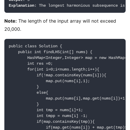
Explanation:
Note:
 The length of the input array will not exceed 
20,000.
public class Solution {

    public int findLHS(int[] nums) {

        HashMap<Integer,Integer> map = new HashMap();
        int res =0;

        for(int i=0;i<nums.length;i++){

            if(!map.containsKey(nums[i])){

                map.put(nums[i],1);

            }

            else{

                map.put(nums[i],map.get(nums[i])+1);

            }

            int tmp = nums[i]+1;

            int tmpp = nums[i] -1;

            if(map.containsKey(tmp)){

                if(map.get(nums[i]) + map.get(tmp)>re