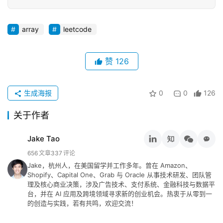
念
array
leetcode
推
登录
注册
荐
赞
126
&
工
具
生成海报
0
0
126
关
关于作者
于
&
Jake Tao
留
656
文章
337
评论
言
Jake，杭州人，在美国留学并工作多年。曾在 Amazon、
Shopify、Capital One、Grab 与 Oracle 从事技术研发、团队管
理及核心商业决策，涉及广告技术、支付系统、金融科技与数据平
台，并在 AI 应用及跨境领域寻求新的创业机会。热衷于从零到一
的创造与实践，若有共鸣，欢迎交流！