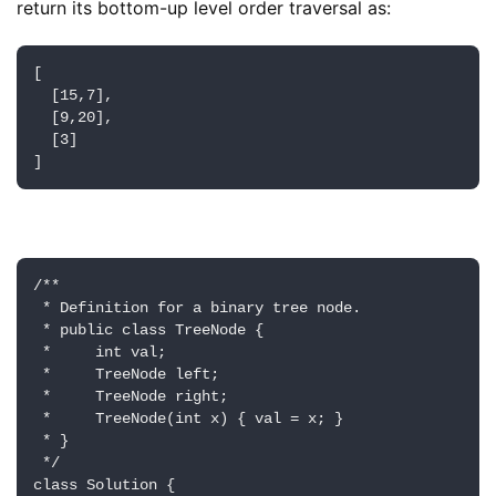
return its bottom-up level order traversal as:
[

  [15,7],

  [9,20],

  [3]

/**

 * Definition for a binary tree node.

 * public class TreeNode {

 *     int val;

 *     TreeNode left;

 *     TreeNode right;

 *     TreeNode(int x) { val = x; }

 * }

 */

class Solution {
