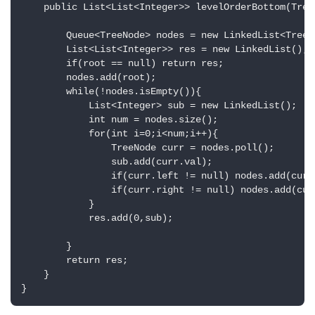
    public List<List<Integer>> levelOrderBottom(TreeN
        Queue<TreeNode> nodes = new LinkedList<TreeNo
        List<List<Integer>> res = new LinkedList();

        if(root == null) return res;

        nodes.add(root);

        while(!nodes.isEmpty()){

            List<Integer> sub = new LinkedList();

            int num = nodes.size();

            for(int i=0;i<num;i++){

                TreeNode curr = nodes.poll();

                sub.add(curr.val);

原
                if(curr.left != null) nodes.add(curr.
创
                if(curr.right != null) nodes.add(curr
专
            }

栏
            res.add(0,sub);

        }

行
        return res;

业
    }

动
}
态