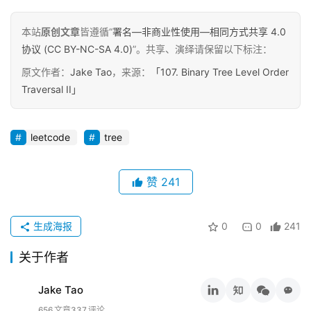
碎
本站
原创文章
皆遵循“
署名—非商业性使用—相同方式共享 4.0
碎
协议 (CC BY-NC-SA 4.0)
”。共享、演绎请保留以下标注：
念
原文作者：
Jake Tao
，来源：
「107. Binary Tree Level Order
Traversal II」
推
登录
注册
荐
&
leetcode
tree
工
具
赞
241
关
于
生成海报
0
0
241
&
留
关于作者
言
Jake Tao
656
文章
337
评论