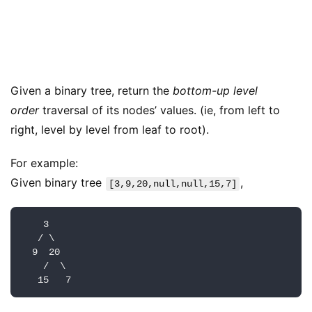
Given a binary tree, return the
bottom-up level
order
traversal of its nodes’ values. (ie, from left to
right, level by level from leaf to root).
For example:
Given binary tree
,
[3,9,20,null,null,15,7]
    3

   / \

  9  20

    /  \
