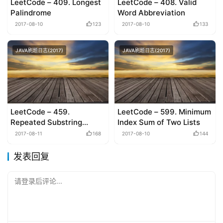
LeetCode – 409. Longest
LeetCode – 408. Valid
Palindrome
Word Abbreviation
2017-08-10
123
2017-08-10
133
JAVA刷题日志(2017)
JAVA刷题日志(2017)
LeetCode – 459.
LeetCode – 599. Minimum
Repeated Substring
Index Sum of Two Lists
Pattern
2017-08-11
168
2017-08-10
144
发表回复
请登录后评论...