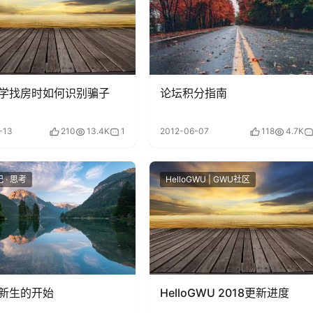
学找房时如何识别骗子
论坛积分指南
-13
210
13.4K
1
2012-06-07
118
4.7K
 · 思考
HelloGWU | GWU社区
新生的开始
HelloGWU 2018更新进度