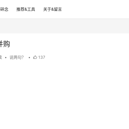
碎碎念
推荐&工具
关于&留言
并购
阅读
•
说两句？
•
137