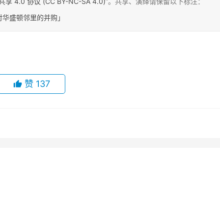
0 协议 (CC BY-NC-SA 4.0)
”。共享、演绎请保留以下标注：
完成对华盛顿邻里的并购」
赞
137