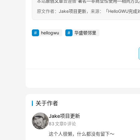
本站
原创文章
皆遵循“
署名—非商业性使用—相同方式共享 4.
原文作者：
Jake项目更新
，来源：
「HelloGWU
hellogwu
华盛顿邻里
关于作者
Jake项目更新
83
文章
0
评论
这个人很懒，什么都没有留下～