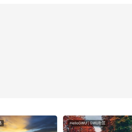
略
HelloGWU | GWU社区