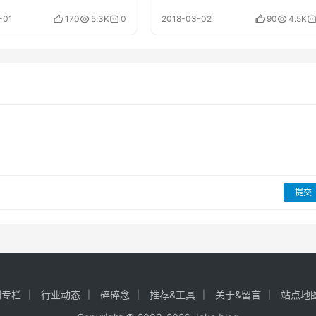
-01
170
5.3K
0
2018-03-02
90
4.5K
提交
创专栏
行业动态
碎碎念
推荐&工具
关于&留言
站点地