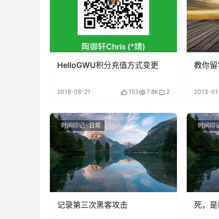
HelloGWU积分充值方式变更
教你留
2018-08-21
153
7.8K
2
2013-01
时间印记 · 日常
时间印记
记录第三次黑客攻击
死，是