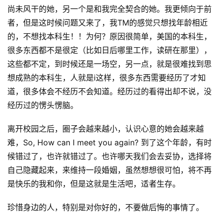
尚未风干的她，另一个是和我完全契合的她。我更倾向于前
原
创
者，但是这时候问题又来了，我TM的感觉只想找年龄相近
专
的，不想找本科生！！为何？原因很简单，美国的本科生，
栏
很多东西都不是很定（比如日后哪里工作，读研在那里），
这些都不定，到时候还是一场空，另一点，就是很难找到思
行
想成熟的本科生，人就是i这样，很多东西需要经历了才知
业
道，很多体会不经历不会知道。经历过的看得出却不说，没
动
经历过的愣头愣脑。
态
离开校园之后，圈子会越来越小，认识心意的她会越来越
碎
难，So, How can I meet you again? 到了这个年龄，有时
碎
候错过了，也许就错过了。也许哪天我们会去妥协，选择将
念
自己隐藏起来，来维持一段婚姻，虽然想想很可怕，将不再
是快乐的我和你，但是这就是生活吧，适者生存。
推
登录
注册
荐
珍惜身边的人，特别是对你好的，不要做后悔的事情了。
&