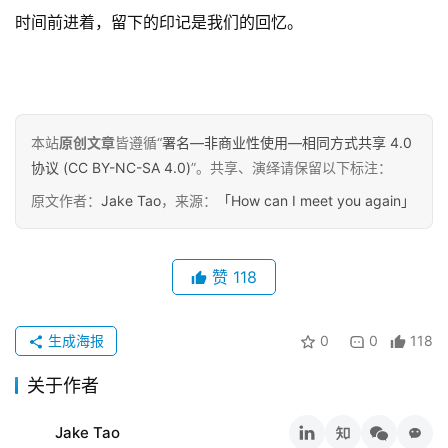
工
时间前进着，留下的印记是我们的回忆。
具
关
于
&
本站
原创文章
皆遵循“
署名—非商业性使用—相同方式共享 4.0
留
协议 (CC BY-NC-SA 4.0)
”。共享、演绎请保留以下标注：
言
原文作者：
Jake Tao
，来源：
「How can I meet you again」
赞
118
生成海报
0
0
118
关于作者
Jake Tao