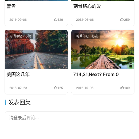
警告
刻骨铭心的爱
2011-09-06
129
2012-05-06
259
时间印记 · 心流
时间印记 · 心流
美国这几年
7,14,21,Next? From 0
2016-07-23
125
2012-10-06
109
发表回复
请登录后评论...