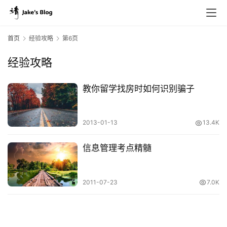
首页
经验攻略
第6页
经验攻略
教你留学找房时如何识别骗子
原
创
2013-01-13
13.4K
专
栏
信息管理考点精髓
行
2011-07-23
7.0K
业
动
态