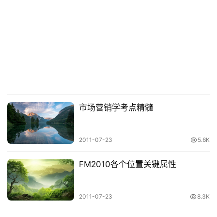
碎
碎
念
推
登录
注册
荐
&
工
市场营销学考点精髓
具
关
2011-07-23
5.6K
于
&
FM2010各个位置关键属性
留
言
2011-07-23
8.3K