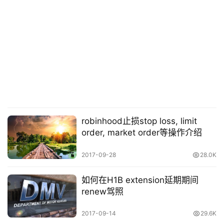
专
栏
行
业
动
态
碎
robinhood止损stop loss, limit
碎
order, market order等操作介绍
念
2017-09-28
28.0K
推
登录
注册
荐
如何在H1B extension延期期间
&
renew驾照
工
具
2017-09-14
29.6K