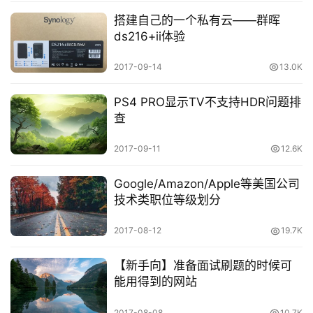
关
搭建自己的一个私有云——群晖
ds216+ii体验
于
&
2017-09-14
13.0K
留
言
PS4 PRO显示TV不支持HDR问题排
查
2017-09-11
12.6K
Google/Amazon/Apple等美国公司
技术类职位等级划分
2017-08-12
19.7K
【新手向】准备面试刷题的时候可
能用得到的网站
2017-08-08
10.7K