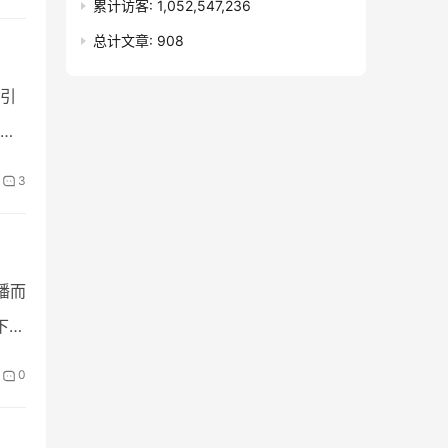
累计访客:
1,052,547,236
总计文章:
908
引
东
3
播而
下，
0