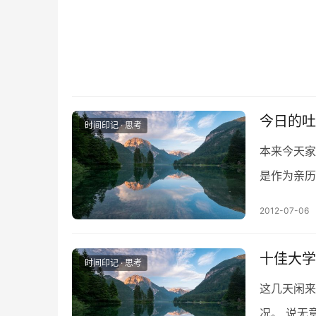
今日的吐
时间印记 · 思考
本来今天家
是作为亲历
经过是这样
2012-07-06
十佳大学
时间印记 · 思考
这几天闲来
况。 说无