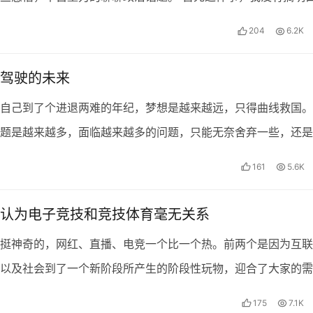
想搞明白，是知道其中的复杂性。官媒肯定不会说实话，个人…
204
6.2K
驾驶的未来
自己到了个进退两难的年纪，梦想是越来越远，只得曲线救国。
题是越来越多，面临越来越多的问题，只能无奈舍弃一些，还是
！ 最近开始慢慢恢复了阅读，自从出国之后几乎没有怎么再…
161
5.6K
认为电子竞技和竞技体育毫无关系
挺神奇的，网红、直播、电竞一个比一个热。前两个是因为互联
以及社会到了一个新阶段所产生的阶段性玩物，迎合了大家的需
是完全不同，他由来已久，在中国曾在2001年左右风靡一时…
175
7.1K