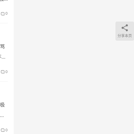
0
分享本页
骂
不
0
极
，
0