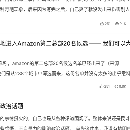
种奇葩现象，后来因为写完之后，自己爽了就没发出来伤害别人
环境鱼龙混杂，那些兢兢业业的朋友还是挺好的。 之所以又…
251
9.1K
地进入Amazon第二总部20名候选 —— 我们可以
称，amazon的第二总部20名候选名单已经出来了（来源
他们是从238个城市中筛选而来，这份名单并没有太多的出乎意
之前猜测的所有城市。 城市名单包含（排…
251
8.8K
政治话题
的事情挺火的，自己也是从各种渠道围观了。整体来说还是民斗
些感悟，不自量力的聊聊政治话题。 首先这件事，我没有搞明