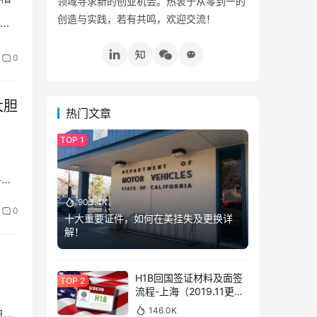
领域寻求新的创业机会。热衷于从零到一的
创造与实践，若有共鸣，欢迎交流！
，
0
大胆
热门文章
料，
903.4K
0
十大重要证件，如何在美挂失及更换详
解！
H1B回国签证材料及面签
流程-上海（2019.11更
新）
146.0K
白情