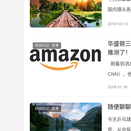
国内猎头各
毕竟国内的
2019-03-13
华盛顿三
时间印记 · 思考
推测了！
刚看到消息
CNN），
包含了我们
2018-01-18
随便聊聊
时间印记 · 思考
今天乒乓球
官，从中有