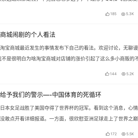
，也没想过其他法子。自知自己在学校的人气和知名度未达…
185
5.3K
商城闹剧的个人看法
淘宝商城最近发生的事情发布下自己的看法。欢迎讨论，无聊谩
我不是很明白为啥淘宝商城对店铺的涨价引起了这么多小商贩的
联合起来搞出了一系列”暴民”的…
144
5.2K
给予我们的警示—-中国体育的死循环
日本女足战胜了美国夺得了世界杯的冠军。看到这个消息，心情
没敢点开看详细报道。一方面，很欣慰亚洲足球走上了世界之巅
，心理充满了羡慕嫉妒。十二年前，中国女足在玫瑰碗点球惜…
172
5.5K