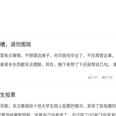
槽，请勿围观
里有点事情，不想理这摊子，何况我也毕业了，不应再管这事，
者很多东西都无法理解，现在，静下来想了下还是想说几句。 
的，今年1月老师把我们几个会做网站的人叫了起来，说要…
147
5.0K
生投票
无聊，关注着我校十佳大学生网上投票的情况，发现了些有趣的
意票选结果那是假，毕竟自己也参选了，不过除了QQ和飞信发发