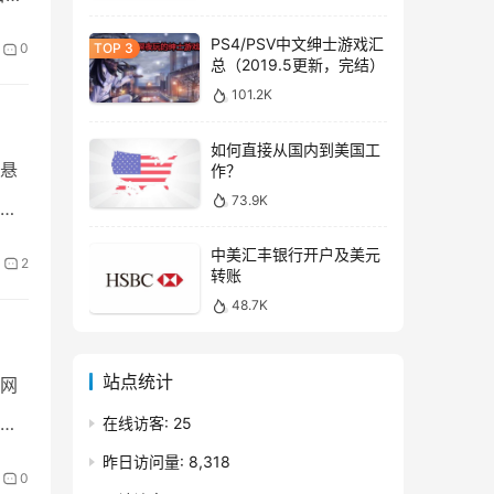
PS4/PSV中文绅士游戏汇
0
总（2019.5更新，完结）
101.2K
如何直接从国内到美国工
悬
作？
73.9K
学
中美汇丰银行开户及美元
2
转账
48.7K
站点统计
网
在线访客:
25
昨日访问量:
8,318
0