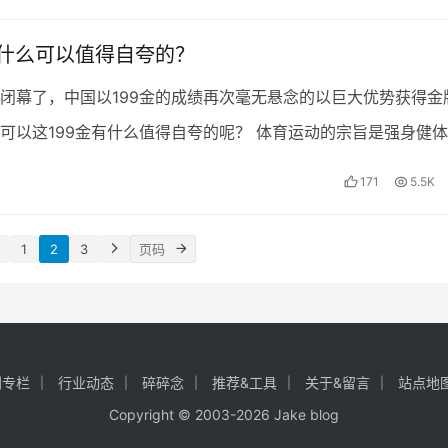
有什么可以值得自夸的？
闭幕了，中国以199金的成绩再次毫无悬念的以巨大优势获得金
可以这199金有什么值得自夸的呢？ 体育运动的宗旨是强身健
该建立在喜爱和兴趣至上，可是现在的中国体育呢？两…
171
5.5K
1
2
3
创专栏
行业动态
碎碎念
推荐&工具
关于&留言
站点地
Copyright © 2003-2026
Jake blog