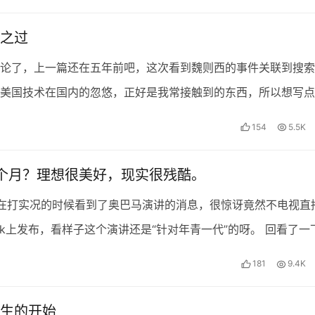
之过
论了，上一篇还在五年前吧，这次看到魏则西的事件关联到搜索
美国技术在国内的忽悠，正好是我常接触到的东西，所以想写点
聊，如有伤害到哪位的利益，切勿情绪激动，我是不会删博客…
154
5.5K
48个月？理想很美好，现实很残酷。
在打实况的时候看到了奥巴马演讲的消息，很惊讶竟然不电视直
book上发布，看样子这个演讲还是“针对年青一代”的呀。 回看了一
容是关于移民问题。其中提到了…
181
9.4K
生的开始