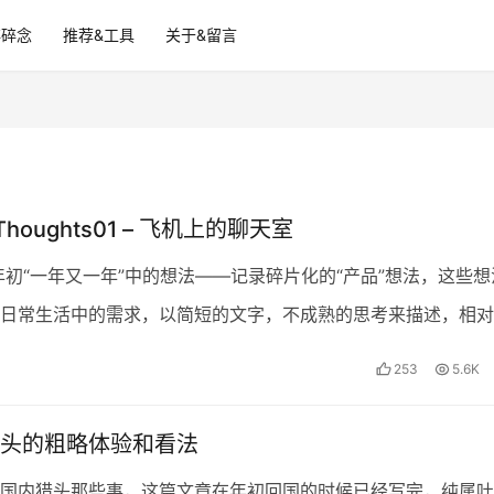
碎碎念
推荐&工具
关于&留言
Thoughts01 – 飞机上的聊天室
年初“一年又一年”中的想法——记录碎片化的“产品”想法，这些想
日常生活中的需求，以简短的文字，不成熟的思考来描述，相对
，这个系列会更像一些随笔，想到哪里写到哪里，只求…
253
5.6K
头的粗略体验和看法
国内猎头那些事，这篇文章在年初回国的时候已经写完，纯属吐