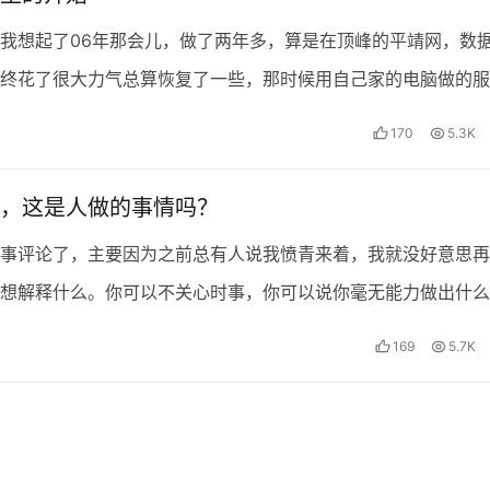
我想起了06年那会儿，做了两年多，算是在顶峰的平靖网，数
终花了很大力气总算恢复了一些，那时候用自己家的电脑做的服
恢复工具将大多数文件恢复了。毕竟是恢复的文件，网站问…
170
5.3K
，这是人做的事情吗？
事评论了，主要因为之前总有人说我愤青来着，我就没好意思再
想解释什么。你可以不关心时事，你可以说你毫无能力做出什么
一个中国人，他永远与你息息相关，哪怕微薄之力禁戒身边的…
169
5.7K