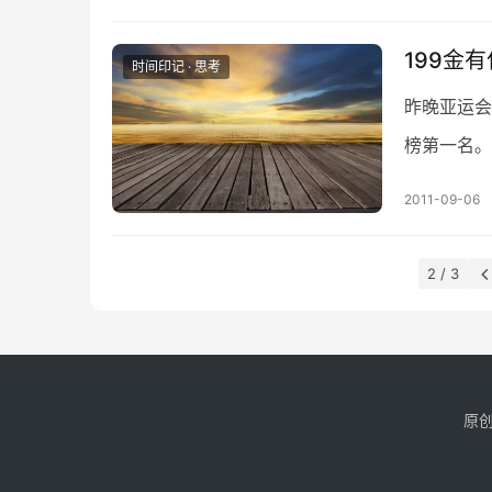
199金
时间印记 · 思考
昨晚亚运会
榜第一名。
体育运动应
2011-09-06
2 / 3
原