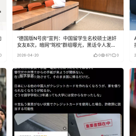
向
“德国版N号房”宣判：中国留学生名校硕士迷奸
女友8次，暗网“驾校”群组曝光，黑话令人发
指！
0
2026-04-20
0
671
0
留学旅居