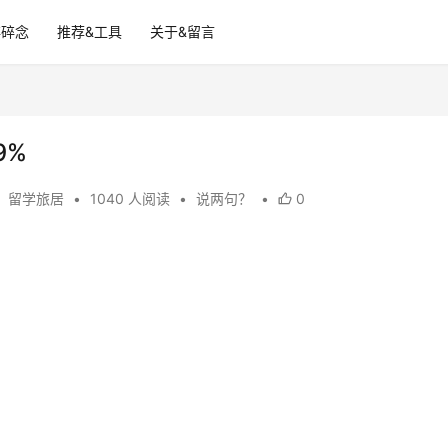
碎碎念
推荐&工具
关于&留言
9%
留学旅居
•
1040 人阅读
•
说两句？
•
0