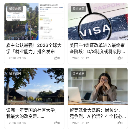
留学旅居
留学旅居
雇主公认最强！2026全球大
美国F-1签证改革进入最终审
学「就业能力」排名发布！
查阶段：D/S制度或将废除，
留学生群体面临多重挑战
2026-03-16
0
2026-05-12
0
留学旅居
留学旅居
读完一年美国的社区大学，
留美就业大洗牌：岗位少、
我最大的改变是……
竞争烈、AI抢活？4 个核心
破局策略
2026-03-16
0
2026-05-12
0