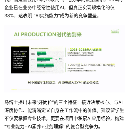
企业已在业务中经常性使用AI，但真正实现规模化的仅
38%，这表明 “AI实施能力”成为新的竞争壁垒。
原
创
专
栏
行
业
动
态
碎
马博士提出未来“好岗位”的三个特征：接近决策核心、与AI
碎
深度协作、能清晰定义自身在工作流中的价值。建议留学生
念
不仅要掌握专业技术，更要在项目中积累AI应用经验，构建 
“专业能力+AI素养+业务理解” 的复合型竞争力。