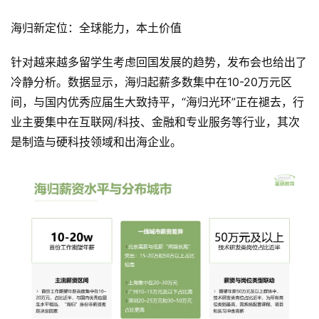
推
登录
注册
荐
海归新定位：全球能力，本土价值
&
工
针对越来越多留学生考虑回国发展的趋势，发布会也给出了
具
冷静分析。数据显示，海归起薪多数集中在10-20万元区
间，与国内优秀应届生大致持平，“海归光环”正在褪去，行
关
业主要集中在互联网/科技、金融和专业服务等行业，其次
于
是制造与硬科技领域和出海企业。
&
留
言