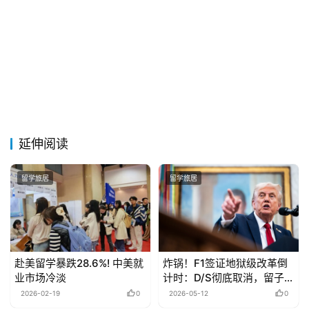
延伸阅读
留学旅居
留学旅居
赴美留学暴跌28.6%! 中美就
炸锅！F1签证地狱级改革倒
业市场冷淡
计时：D/S彻底取消，留子该
如何应对
2026-02-19
0
2026-05-12
0