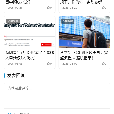
留学彻底凉凉？
规下，你的每一条动态都可
能成为“呈堂证供”
2025-09-21
0
2026-04-20
0
留学旅居
留学旅居
特朗普“百万金卡”凉了？338
从拿到 I-20 到入境美国：完
人申请仅1人获批！
整流程 + 避坑指南！
2026-05-05
0
2026-04-02
0
发表回复
请登录后评论...