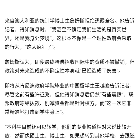
具
关
来自澳大利亚的统计学博士生詹姆斯拒绝透露全名。他告诉
于
记者，得知消息时，“我甚至不确定我们生活的是真实世
&
界，还是我身处梦境”。这根本不像是一个理性政府会采取
留
的行为，“这太疯狂了”。
言
詹姆斯认为，即使最终哈佛招收国际生的资质不被撤销，但
政策对未来造成的不确定性本身就“已经造成了伤害”。
即将从肯尼迪政府学院毕业的中国留学生王越峰告诉记者，
尽管之前有些许征兆，但他得知消息后仍然“有些震惊”。联
邦政府冻结拨款、削减资金都是针对校方，而“这一次它非
常精准地打击到学生身上”。
“本科生目前还可以转学，他们的专业渠道相对来说比较开
放，然而像硕士生、博士生，如果想转到其他学校，去跟随