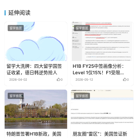
延伸阅读
留学旅居
留学旅居
留学大洗牌：四大留学国签
H1B FY25中签画像分析：
证收紧，德日韩逆势抢人
Level 1仅15%！F1受限
+CPT/OPT门槛抬高后，如
2026-04-02
0
2026-05-12
0
何留美？
留学旅居
留学旅居
特朗普签署H1B新政，美国
朋友圈“雷区”：美国签证新