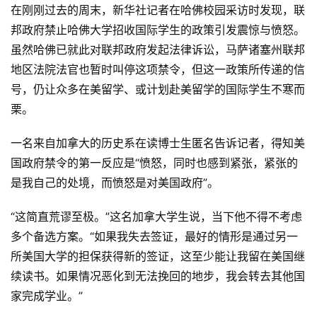
原
在刚刚过去的周末，新华社记者在哈佛校园采访时发现，联
创
邦政府禁止哈佛大学招收国际学生的政策引发震惊与愤怒。
专
虽然哈佛已就此对联邦政府发起法律诉讼，马萨诸塞州联邦
栏
地区法院法官也暂时叫停这项禁令，但这一政策所传递的信
号，仍让众多在美留学、或计划赴美留学的国际学生不寒而
行
栗。
业
动
一名来自加拿大的历史系在读博士生匿名告诉记者，得知美
态
国政府禁令的第一反应是“愤怒，同时也感到紧张，紧张的
碎
是我自己的处境，而愤怒是对美国政府”。
碎
念
“这简直荒谬至极。”这名加拿大学生说，当下他不得不考虑
多个备选方案。“如果我失去签证，最好的情形是通过另一
推
所美国大学的担保获得新的签证，这至少能让我留在美国继
登录
注册
荐
续读书。如果情况恶化到无法挽回的地步，我会转去其他国
&
家完成学业。”
工