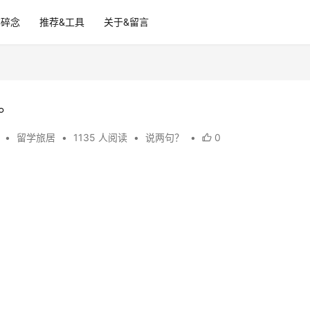
碎碎念
推荐&工具
关于&留言
用。
3
•
留学旅居
•
1135 人阅读
•
说两句？
•
0