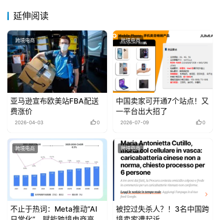
延伸阅读
跨境电商
跨境电商
亚马逊宣布欧美站FBA配送
中国卖家可开通7个站点！又
费涨价
一平台出大招了
2026-04-03
0
2026-07-09
0
跨境电商
跨境电商
不止于热词：Meta推动“AI
被控过失杀人？！3名中国跨
日常化”，赋能跨境电商高效
境卖家遭起诉