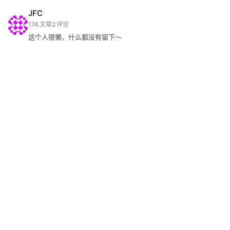
JFC
碎
174
文章
2
评论
碎
这个人很懒，什么都没有留下～
念
推
登录
注册
荐
&
工
具
关
于
&
留
言