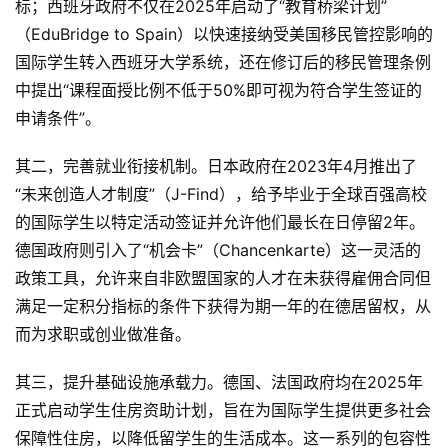
标；西班牙政府不仅在2025年启动了“教育桥梁计划”
（EduBridge to Spain）以快速接纳受美国移民管控影响的
国际学生转入西班牙大学系统，还在修订后的移民管理条例
中提出“课程面授比例不低于50%即可视为符合学生签证的
申请条件”。
其二，完善就业衔接机制。日本政府在2023年4月推出了
“未来创造人才制度”（J-Find），给予毕业于全球百强高校
的国际学生以特定活动签证并允许他们最长在日停留2年。
德国政府则引入了“机会卡”（Chancenkarte）这一灵活的
政策工具，允许来自非欧盟国家的人才在未获得雇佣合同但
满足一定积分指标的条件下获得为期一年的在德居留权，从
而为求职或创业做准备。
其三，提升基础设施承载力。德国、法国政府均在2025年
原
正式启动学生住房资助计划，旨在为国际学生提供更多社会
创
保障性住房，以降低留学生的生活成本。这一系列的包容性