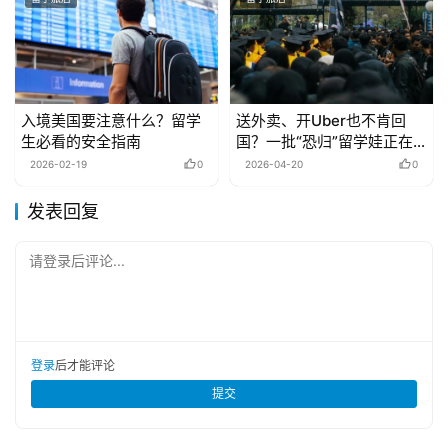
入境美国要注意什么？留学
送外卖、开Uber也不肯回
生必看的安全指南
国？一批“恐归”留学娃正在
夹缝生存…
2026-02-19
0
2026-04-20
0
发表回复
请登录后评论...
登录
后才能评论
提交