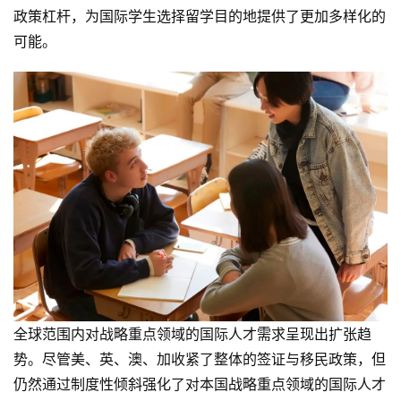
专
政策杠杆，为国际学生选择留学目的地提供了更加多样化的
栏
可能。
行
业
动
态
碎
碎
念
推
登录
注册
荐
&
全球范围内对战略重点领域的国际人才需求呈现出扩张趋
工
势。尽管美、英、澳、加收紧了整体的签证与移民政策，但
具
仍然通过制度性倾斜强化了对本国战略重点领域的国际人才