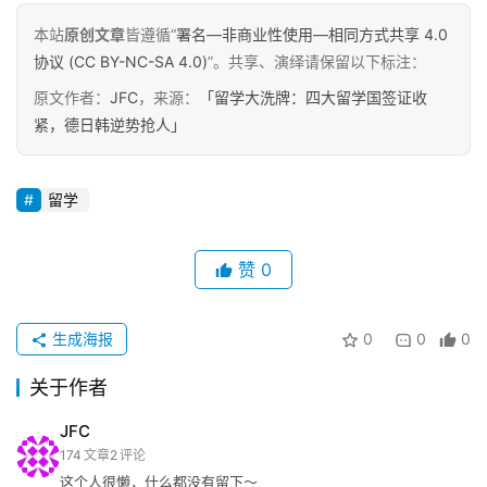
本站
原创文章
皆遵循“
署名—非商业性使用—相同方式共享 4.0
协议 (CC BY-NC-SA 4.0)
”。共享、演绎请保留以下标注：
原文作者：
JFC
，来源：
「留学大洗牌：四大留学国签证收
紧，德日韩逆势抢人」
留学
赞
0
生成海报
0
0
0
关于作者
JFC
174
文章
2
评论
这个人很懒，什么都没有留下～