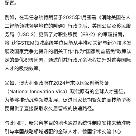
配置。
关
于
例如，在现任总统特朗普于2025年1月签署《消除美国在人
&
工智能领域领导地位的障碍》行政令后，美国公民及移民服
留
务局（USCIS）更新了对职业移民（EB-2）的审理指南，
言
将“获得STEM领域高级学位且能从事推动关键与新兴技术发
展及国家竞争力提升的相关工作”作为“国家利益豁免”政策认
定的最优积极因素，通过削减行政冗余流程提升对这类国际
人才的吸纳效率。
又如，澳大利亚政府在2024年末以国家创新签证
（National Innovation Visa）取代原有的全球人才签证，
为能够推动战略领域发展、促进国家长期繁荣的高技能型移
民提供了直接获取永久居留权的快速路径。
与此同时，新兴留学目的地也通过系统性制度安排来精准吸
引与本国战略领域适配的全球人才。德国学术交流中心