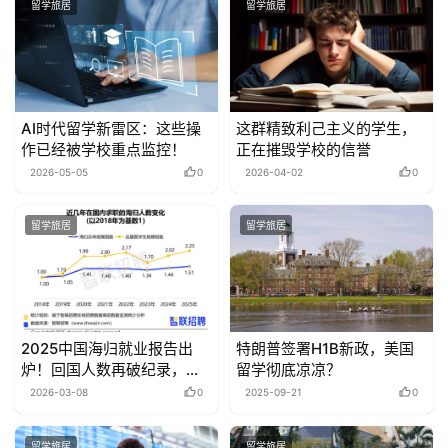
留学旅居
留学旅居
AI时代留学新雷区：这些操
这群精致利己主义的学生，
作已经被学校重点监控！
正在摧毁学校的信誉
2026-05-05
0
2026-04-02
0
留学旅居
留学旅居
2025中国海归就业报告出
特朗普签署H1B新政，美国
炉！回国人数再破纪录，这
留学彻底凉凉？
些专业最抢手
2026-03-08
0
2025-09-21
0
留学旅居
留学旅居