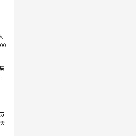
人
00
集
动，
历
每天