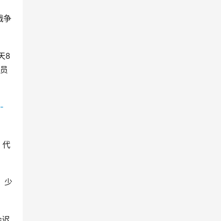
战争
天8
范员
，代
，少
会迟