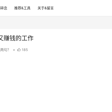
碎碎念
推荐&工具
关于&留言
又赚钱的工作
说两句？
•
185