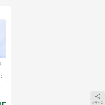
业
0
分享本页