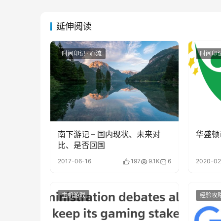
延伸阅读
时间印记 · 心流
时间印记
南下游记 – 国内现状、未来对
华盛顿
比、是否回国
2017-06-16
197
9.1K
6
2020-02
主机游戏
经验攻