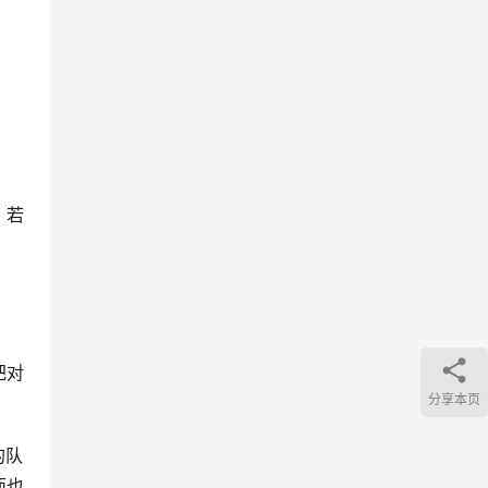
，若
把对
分享本页
的队
面也