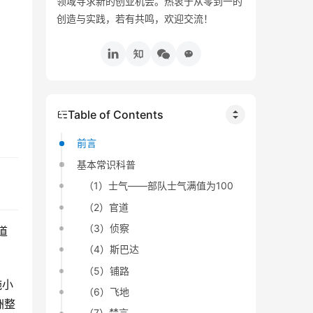
领域寻求新的创业机会。热衷于从零到一的
创造与实践，若有共鸣，欢迎交流！
Table of Contents
前言
基本常识科普
（1）士气——部队士气满值为100
（2）官道
（3）侦察
道
（4）斯巴达
（5）铺路
施小
（6）飞地
洲整
（7）禁言