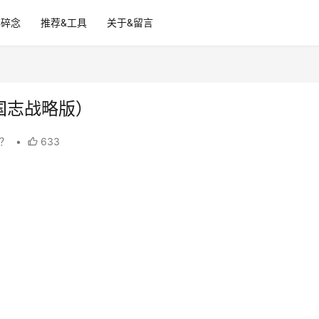
碎碎念
推荐&工具
关于&留言
三国志战略版）
句？
•
633