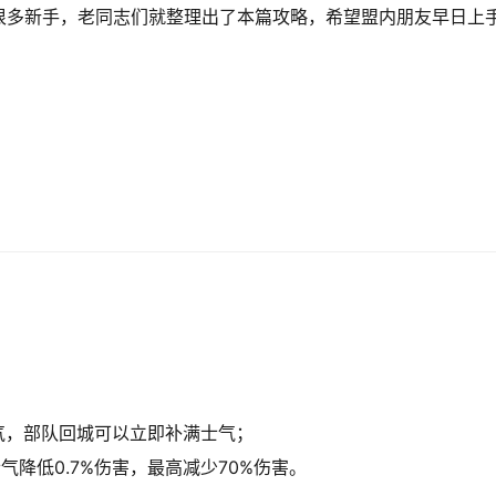
很多新手，老同志们就整理出了本篇攻略，希望盟内朋友早日上
；
士气，部队回城可以立即补满士气；
气降低0.7%伤害，最高减少70%伤害。