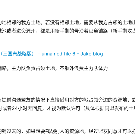
的地相邻的我方土地。若没有相邻土地，需要从我方占领的土地
城池或者进资源州，都是用新手期的号沿着官道铺路（新手期攻
铺路，主力队负责占领土地，不额外浪费主力队体力
有提前沟通盟友的情况下直接借用对方的地占领旁边的资源地，
时或者24小时无回复，才视为默认许可（具体根据同盟发布的土
的铺过去的，如果想要截胡别人的资源地，经过盟友同意才可以