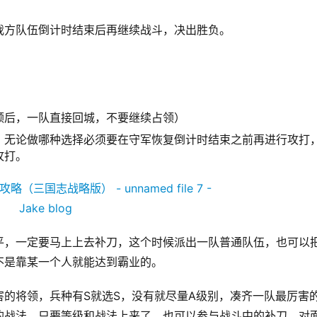
我方队伍倒计时结束后再继续战斗，决出胜负。
领后，一队直接回城，不要继续占领）
。无论做哪种选择必须要在守军恢复倒计时结束之前再进行攻打
攻打。
平，一定要马上上去补刀，这个时候派出一队普通队伍，也可以
不是靠某一个人就能达到霸业的。
的将领，兵种有S就选S，没有就尽量A级别，凑齐一队最厉害
的战法，只要等级和战法上来了，也可以参与战斗中的补刀，对