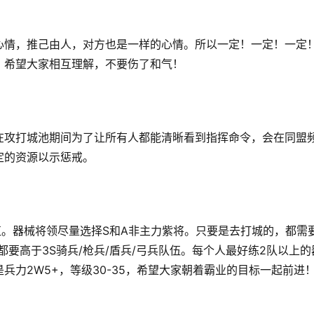
心情，推己由人，对方也是一样的心情。所以一定！一定！一定
，希望大家相互理解，不要伤了和气！
在攻打城池期间为了让所有人都能清晰看到指挥命令，会在同盟
定的资源以示惩戒。
伍。器械将领尽量选择S和A非主力紫将。只要是去打城的，都需
要高于3S骑兵/枪兵/盾兵/弓兵队伍。每个人最好练2队以上的
力2W5+，等级30-35，希望大家朝着霸业的目标一起前进