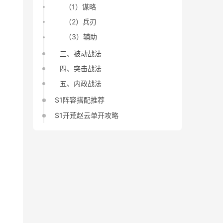
（1）谋略
（2）兵刃
（3）辅助
三、被动战法
四、突击战法
五、内政战法
S1阵容搭配推荐
S1开荒赵云单开攻略